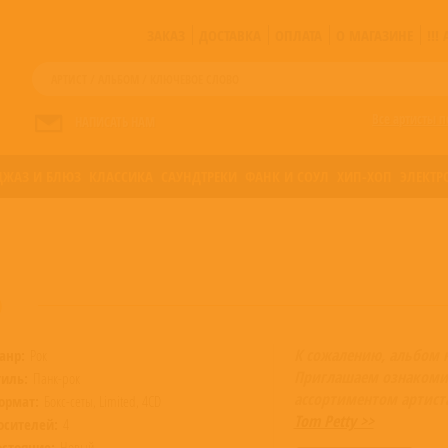
ЗАКАЗ
ДОСТАВКА
ОПЛАТА
О МАГАЗИНЕ
!!
Все артисты п
НАПИСАТЬ НАМ
ДЖАЗ И БЛЮЗ
КЛАССИКА
САУНДТРЕКИ
ФАНК И СОУЛ
ХИП-ХОП
ЭЛЕКТР
)
К сожалению, альбом 
анр:
Рок
Приглашаем ознакоми
тиль:
Панк-рок
ассортиментом артист
ормат:
Бокс-сеты, Limited, 4CD
Tom Petty >>
осителей:
4
остояние:
Новый