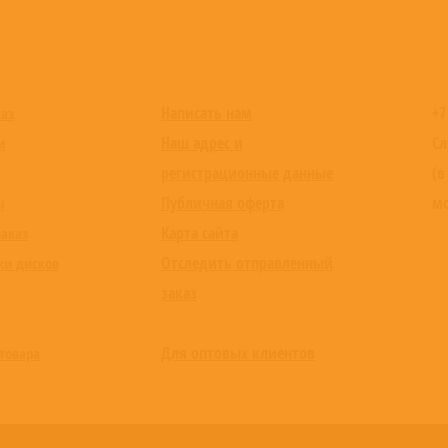
Написать нам
+7
каз
Наш адрес и
Сл
и
регистрационные данные
(в
Публичная оферта
мо
ы
Карта сайта
заказ
Отследить отправленный
ки дисков
заказ
Для оптовых клиентов
товара