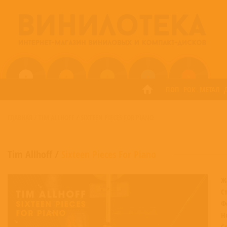
ПОП
РОК
МЕТАЛ
ГЛАВНАЯ
/
TIM ALLHOFF
/
SIXTEEN PIECES FOR PIANO
Tim Allhoff
/
Sixteen Pieces For Piano
Ж
С
Ф
Н
С