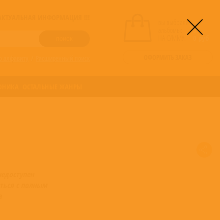
! АКТУАЛЬНАЯ ИНФОРМАЦИЯ !!!
вы выбрали
альбомы:
0
НА СУММУ:
0
руб
ОФОРМИТЬ ЗАКАЗ
о алфавиту
/
Расширенный поиск
ОНИКА
ОСТАЛЬНЫЕ ЖАНРЫ
недоступен
ться с полным
а