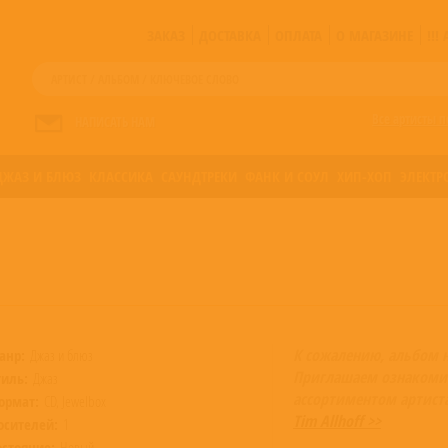
ЗАКАЗ
ДОСТАВКА
ОПЛАТА
О МАГАЗИНЕ
!!
Все артисты п
НАПИСАТЬ НАМ
ДЖАЗ И БЛЮЗ
КЛАССИКА
САУНДТРЕКИ
ФАНК И СОУЛ
ХИП-ХОП
ЭЛЕКТР
К сожалению, альбом 
анр:
Джаз и блюз
Приглашаем ознакоми
тиль:
Джаз
ассортиментом артист
ормат:
CD, Jewelbox
Tim Allhoff >>
осителей:
1
остояние:
Новый