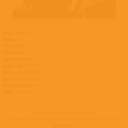
Жанр:
Джаз и блюз
Формат:
CD
Носителей:
1
Состояние:
Новый
Происхождение:
Евросоюз
Штрих-код:
0602537959778
Кат. номер:
060253795977
Дата релиза:
29.09.2014
Производитель:
Universal Music
Лейбл:
Verve Records
Товар недоступен
К сожалению, альбом недоступен
Приглашаем ознакомиться с полным ассортиментом артиста
Till Bronner >>