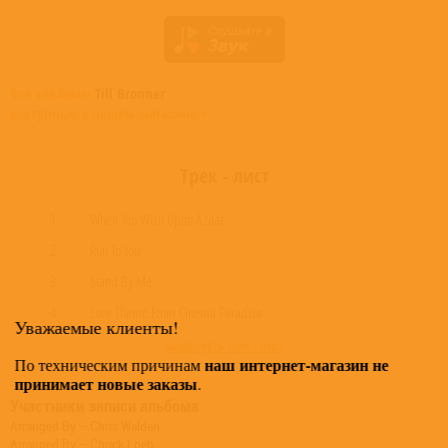
Все альбомы
Till Bronner
доступные в нашем магазине >
Трек - лист
1
When You Wish Upon A Star
2
Run To You
3
Stand By Me
4
Love Theme From Cinema Paradiso
Уважаемые клиенты!
развернуть трек - лист
наш интернет-магазин не
По техническим причинам
принимает новые заказы
.
Участники записи альбома
Arranged By – Chris Walden
Arranged By – Chuck Loeb