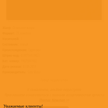
Жанр:
Остальные жанры
Формат:
CD, Jewelbox
Носителей:
1
Состояние:
Новый
Происхождение:
Евросоюз
Штрих-код:
0190759419823
Кат. номер:
19075941982
Дата релиза:
03.05.2019
Производитель:
Sony Music
Товар недоступен
К сожалению, альбом недоступен
Приглашаем ознакомиться с полным ассортиментом артиста
Thomas Newman >>
Уважаемые клиенты!