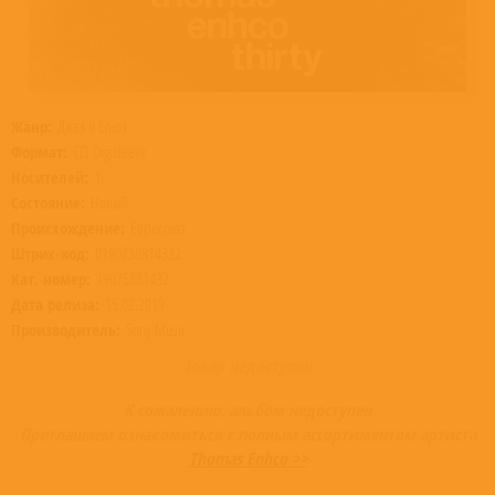
Жанр:
Джаз и блюз
Формат:
CD, Digisleeve
Носителей:
1
Состояние:
Новый
Происхождение:
Евросоюз
Штрих-код:
0190758814322
Кат. номер:
19075881432
Дата релиза:
15.02.2019
Производитель:
Sony Music
Товар недоступен
К сожалению, альбом недоступен
Приглашаем ознакомиться с полным ассортиментом артиста
Thomas Enhco >>