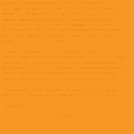
роялем, придумывая путешествие, которое привлекает всех
пассажиров в комнате и уносит их со мной - это самое замечательное
впечатление, которое я могу себе представить. Таким образом, этот
альбом принимает форму двухчастного концерта с перерывом.
Сначала есть пять сольных пьес, склоняющихся к джазу, затем
довольно классический концерт для фортепиано с оркестром в трех
частях, за которыми следуют два последних соло - одно более
классическое, другое более джазовое».
«Что касается концерта, это такая же классическая музыка, как и
джаз. Я выбрал классические инструменты, добавив элементы ритма,
характерные для джаза, и оставил много места для импровизации на
фортепиано. Писать для оркестра было для меня совершенно новым
опытом - я был действительно взволнован и нашел весь процесс
захватывающим. Мне так повезло, что мы смогли записать это!»
«Надеюсь, вам понравится слушать эту запись. Я вложил в это все
свое сердце, и моим главным намерением было быть искренним.»
Томас Энко
развернуть