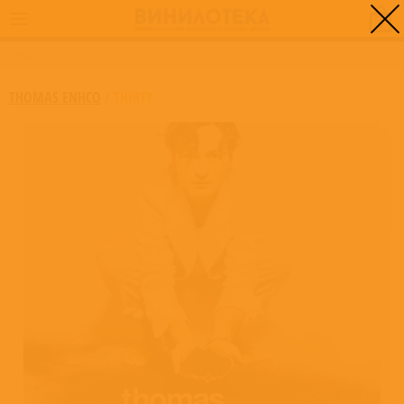
0
ГЛАВНАЯ
/
THIRTY
THOMAS ENHCO
/
THIRTY