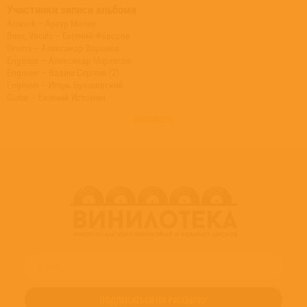
Участники записи альбома
Artwork – Артур Молев
Bass, Vocals – Евгений Фёдоров
Drums – Александр Воронов
Engineer – Александр Мартисов
Engineer – Вадим Сергеев (2)
Engineer – Игорь Булаховский
Guitar – Евгений Истомин
Guitar – Константин Фёдоров
развернуть
Trumpet – Алексей Пушкарев
Written-By – Tequilajazzz
Written-By – The Stranglers