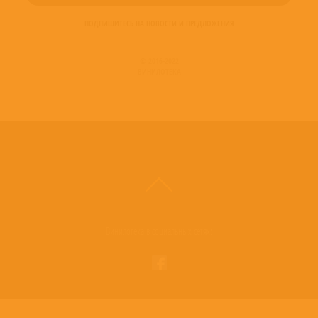
ПОДПИШИТЕСЬ НА НОВОСТИ И ПРЕДЛОЖЕНИЯ
© 2016-2022
ВИНИЛОТЕКА
Винилотека в социальных сетях: