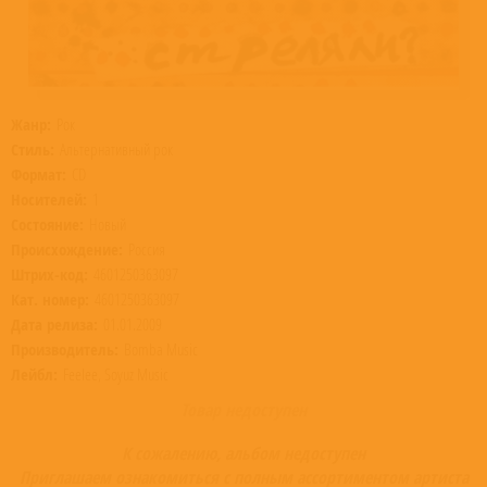
Жанр:
Рок
Стиль:
Альтернативный рок
Формат:
CD
Носителей:
1
Состояние:
Новый
Происхождение:
Россия
Штрих-код:
4601250363097
Кат. номер:
4601250363097
Дата релиза:
01.01.2009
Производитель:
Bomba Music
Лейбл:
Feelee, Soyuz Music
Товар недоступен
К сожалению, альбом недоступен
Приглашаем ознакомиться с полным ассортиментом артиста