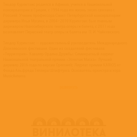
Теодор Курентзис родился в Афинах, учился в Национальной
консерватории в Греции, с 1994 года его жизнь тесно связана с
Россией. Ученик профессора Санкт-Петербургской консерватории
дирижера Ильи Мусина, в 2004–2010 Курентзис был главным
дирижером Новосибирского театра оперы и балета, с 2011 года
возглавляет Пермский театр оперы и балета им. П. И. Чайковского.
Теодор Курентзис — художественный руководитель Международного
Дягилевского фестиваля. Один из создателей фестиваля
«Территория». Кавалер Ордена Дружбы. Семикратный лауреат
Национальной театральной премии «Золотая Маска». Лучший
дирижер 2016 года по версии Opernwelt. Лауреат премии KAIROS от
Фонда Альфреда Тёплера Штифтунга. Основатель оркестра и хора
MusicAeterna.
развернуть