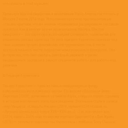
что сказать в этой музыке».
Премьера Шестой симфонии в исполнении Music Aeterna состоялась в
Москве 2 июля 2016 года. Исполнение получило противоречивые
отзывы критики, что во многом объясняется расширенным составом
оркестра. Как и многие другие произведения Малера, Шестая
симфония — это партитура высочайшей сложности, написанная для
огромного состава оркестра. По этой причине Курентзис призвал под
свои знамёна лучших российских инструменталистов, в числе
которых нашлось место лауреатам международных конкурсов. Тем
интереснее, что смог сделать звездный дирижер с таким
выдающимся составом в рамках студийной работы для работы над
релизом.
О Теодоре Курентзисе
Теодор Курентзис — одна из самых неординарных фигур
современного музыкального театра. Его версия «Дидоны и Энея»
Пёрселла (2008), записанная на лейбле Alpha, открыла новую страницу
в истории исполнения этого произведения. Этапными стали и записи
опер Моцарта: «Свадьба Фигаро» (2014, премия ECHO Klassik за
«Лучшую запись года: опера XVII—XVIII вв.»), «Так поступают все»
(2014; запись 2015 года по версии журнала Opernwelt) и «Дон Жуан»
(2016) — результат партнерства Курентзиса с лейблом Sony Classical.