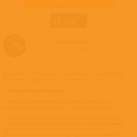
КУПИТЬ
Все альбомы
Teodor Currentzis
доступные в нашем магазине >
ОСМЫСЛЕНИЕ ТРАГЕДИЙ: ШЕСТАЯ СИМФОНИЯ ГУСТАВА МАЛЕРА В
ИСПОЛНЕНИИ ТЕОДОРА КУРЕНТЗИСА И MUSIC AETERNA!
Издание альбома на двойном виниле
«Трагическая» симфония Малера в интерпретации ведущего
российского дирижера увидит свет 12 октября на CD и виниле
12 октября российские поклонники классической музыки смогут
насладиться новым релизом от Sony Classical — Шестой симфонией
Густава Малера в исполнении ансамбля Music Aeterna под
руководством несравненного Теодора Куррентзиса. Новая работа