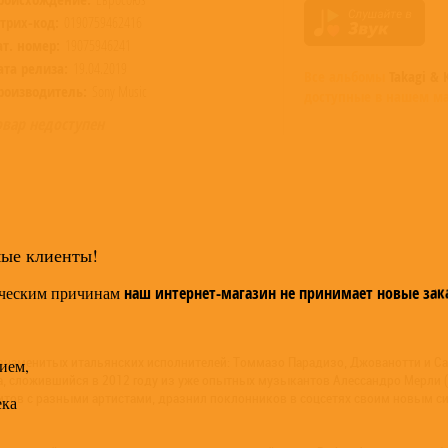
трих-код:
0190759462416
ат. номер:
19075946241
ата релиза:
19.04.2019
Все альбомы
Takagi & K
роизводитель:
Sony Music
доступные в нашем ма
овар недоступен
мые клиенты!
ческим причинам
наш интернет-магазин не принимает новые зак
м знаменитых итальянских исполнителей: Томмазо Парадизо, Джованотти и Cal
ием,
, сложившийся в 2012 году из уже опытных музыкантов Алессандро Мерли (Al
в с разными артистами, дразнил поклонников в соцсетях своим новым сингло
ека