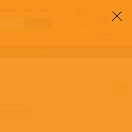
! АКТУАЛЬНАЯ ИНФОРМАЦИЯ !!!
вы выбрали
альбомы:
0
НА СУММУ:
0
руб
ОФОРМИТЬ ЗАКАЗ
о алфавиту
/
Расширенный поиск
ОНИКА
ОСТАЛЬНЫЕ ЖАНРЫ
 недоступен
иться с полным
та