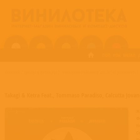
ПОП
РОК
МЕТАЛ
ГЛАВНАЯ
/
TAKAGI & KETRA FEAT.
TOMMASO PARADISO
CALCUTTA JOVANOTTI
/
,
,
Takagi & Ketra Feat.
,
Tommaso Paradiso
,
Calcutta Jovan
Ж
Ф
Н
С
П