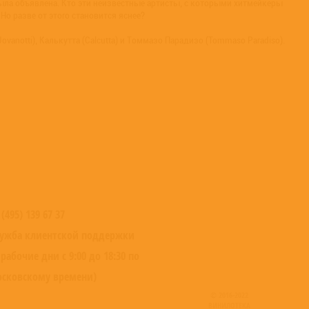
была объявлена. Кто эти неизвестные артисты, с которыми хитмейкеры
Но разве от этого становится яснее?
anotti), Калькутта (Calcutta) и Томмазо Парадизо (Tommaso Paradiso).
 (495) 139 67 37
ужба клиентской поддержки
 рабочие дни с 9:00 до 18:30 по
сковскому времени)
© 2016-2022
ВИНИЛОТЕКА