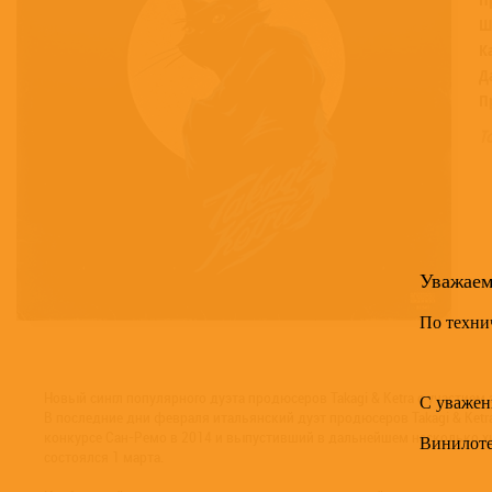
Ш
К
Д
П
Т
Уважае
По техни
Новый сингл популярного дуэта продюсеров Takagi & Ketra с участие
С уважен
В последние дни февраля итальянский дуэт продюсеров Takagi & Ketra
конкурсе Сан-Ремо в 2014 и выпустивший в дальнейшем несколько хито
Винилот
состоялся 1 марта.