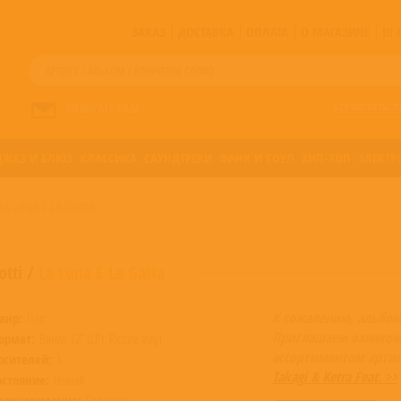
ЗАКАЗ
ДОСТАВКА
ОПЛАТА
О МАГАЗИНЕ
!!
Все артисты п
НАПИСАТЬ НАМ
ДЖАЗ И БЛЮЗ
КЛАССИКА
САУНДТРЕКИ
ФАНК И СОУЛ
ХИП-ХОП
ЭЛЕКТР
LA LUNA E LA GATTA
otti
/
La Luna E La Gatta
К сожалению, альбом
анр:
Поп
Приглашаем ознаком
ормат:
Винил 12” (LP), Picture Vinyl
ассортиментом артис
осителей:
1
Takagi & Ketra Feat. >>
остояние:
Новый
роисхождение:
Евросоюз