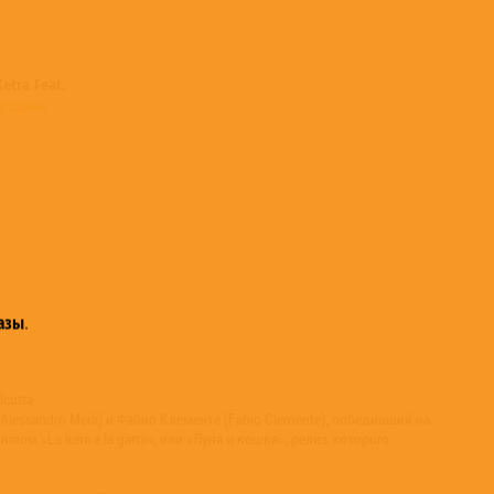
etra Feat.
газине >
азы
.
cutta
essandro Merli) и Фабио Клементе (Fabio Clemente), победивший на
м «La luna e la gatta», или «Луна и кошка», релиз которого