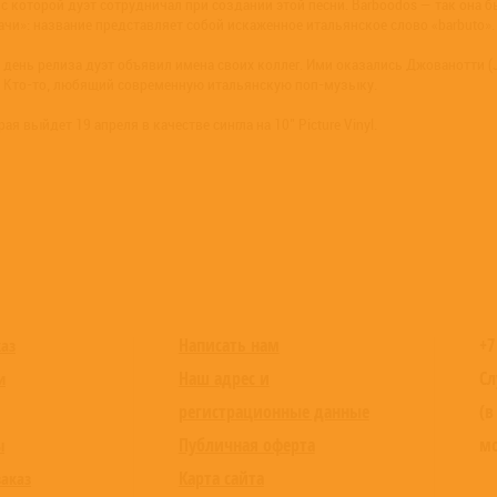
 которой дуэт сотрудничал при создании этой песни. Barboodos — так она 
дачи»: название представляет собой искаженное итальянское слово «barbuto». 
день релиза дуэт объявил имена своих коллег. Ими оказались Джованотти (Jov
ю. Кто-то, любящий современную итальянскую поп-музыку.
я выйдет 19 апреля в качестве сингла на 10" Picture Vinyl.
Написать нам
+7
каз
Наш адрес и
Сл
и
регистрационные данные
(в
Публичная оферта
мо
ы
Карта сайта
заказ