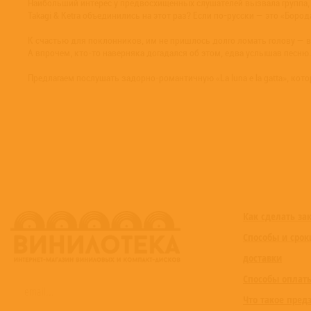
Наибольший интерес у предвосхищенных слушателей вызвала группа, с
Takagi & Ketra объединились на этот раз? Если по-русски — это «Боро
К счастью для поклонников, им не пришлось долго ломать голову — в 
А впрочем, кто-то наверняка догадался об этом, едва услышав песн
Предлагаем послушать задорно-романтичную «La luna e la gatta», котора
Как сделать за
Способы и срок
доставки
Способы оплат
Что такое пред