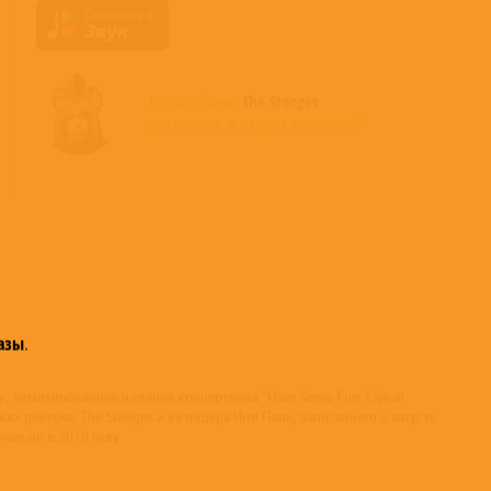
Все альбомы
The Stooges
доступные в нашем магазине >
азы
.
, лимитированное издание концертника "Have Some Fun: Live at
их рокеров The Stooges и их лидера Игги Попа, записанного в августе
чально в 2010 году