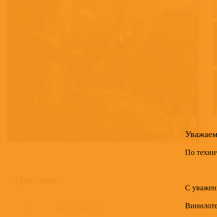
Уважае
По техни
Трек - лист
С уважен
Винилот
A1
Going To Ungano's