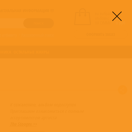
! АКТУАЛЬНАЯ ИНФОРМАЦИЯ !!!
вы выбрали
альбомы:
0
НА СУММУ:
0
руб
ОФОРМИТЬ ЗАКАЗ
о алфавиту
/
Расширенный поиск
ОНИКА
ОСТАЛЬНЫЕ ЖАНРЫ
К сожалению, альбом недоступен
Приглашаем ознакомиться с полным
ассортиментом артиста
The Stooges >>