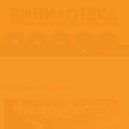
ПОП
РОК
МЕТАЛ
ГЛАВНАЯ
/
THE STOOGES
/
LIVE AT UNGANOS
The Stooges
/
Live At Unganos