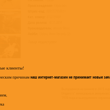
Происхождение:
Евросоюз
Штрих-код:
0081227956011
Кат. номер:
8122795601
Дата релиза:
30.11.2018
Производитель:
Warner Music
Лейбл:
Elektra, Rhino Records (2)
Товар недоступен
мые клиенты!
ческим причинам
наш интернет-магазин не принимает новые зак
Выпущенное на виниле в 2015 году
Ungano's" легендарных американск
ием,
1970 года и выпущенного первона
ека