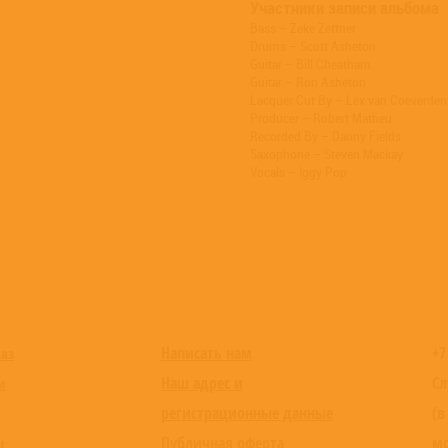
Участники записи альбома
Bass – Zeke Zettner
Drums – Scott Asheton
Guitar – Bill Cheatham
Guitar – Ron Asheton
Lacquer Cut By – Lex van Coeverden
Producer – Robert Matheu
Recorded By – Danny Fields
Saxophone – Steven Mackay
Vocals – Iggy Pop
Написать нам
+7
каз
Наш адрес и
Сл
и
регистрационные данные
(в
Публичная оферта
мо
ы