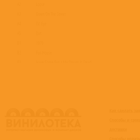
A2
Loose
A3
Down On The Street
A4
T.V. Eye
A5
Dirt
B1
1970
B2
Fun House
B3
Have Some Fun / My Dream Is Dead
Как сделать за
Способы и срок
доставки
Способы оплат