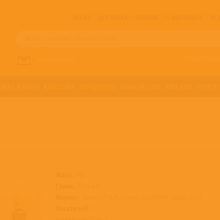
ЗАКАЗ
ДОСТАВКА
ОПЛАТА
О МАГАЗИНЕ
!!
Все артисты п
НАПИСАТЬ НАМ
ДЖАЗ И БЛЮЗ
КЛАССИКА
САУНДТРЕКИ
ФАНК И СОУЛ
ХИП-ХОП
ЭЛЕКТР
Жанр:
Рок
Стиль:
Фолк-рок
Формат:
Винил 12” (LP), Limited Black,White Splatter Vinyl
Носителей:
1
Состояние:
Новый