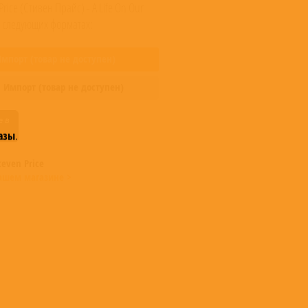
Price (Стивен Прайс) - A Life On Our
в следующих форматах:
Импорт
(товар не доступен)
,
Импорт
(товар не доступен)
азы
.
teven Price
ашем магазине >