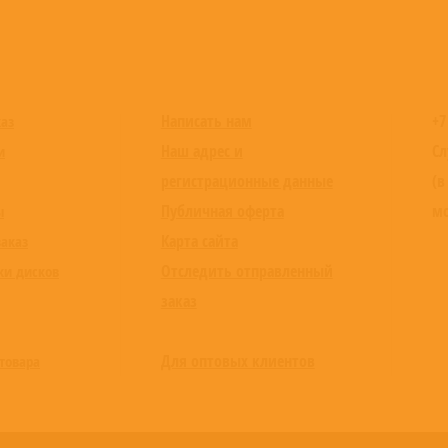
Написать нам
+7
каз
Наш адрес и
Сл
и
регистрационные данные
(в
Публичная оферта
мо
ы
Карта сайта
заказ
Отследить отправленный
ки дисков
заказ
Для оптовых клиентов
товара