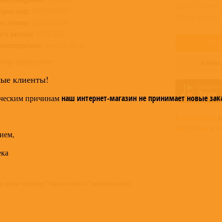
Купить "Steven 
трих-код:
0602508828607
Planet" можно 
ат. номер:
060250882860
ата релиза:
17.04.2020
CD,
роизводитель:
Universal Music
овар недоступен
Винил
мые клиенты!
ческим причинам
наш интернет-магазин не принимает новые зак
Все альбомы
S
доступные в н
ием,
ека
 мини-сериалу "Наша планета" (неоклассика).