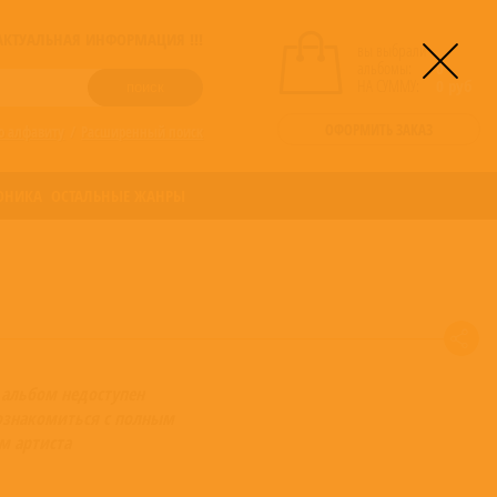
! АКТУАЛЬНАЯ ИНФОРМАЦИЯ !!!
вы выбрали
альбомы:
0
НА СУММУ:
0
руб
ОФОРМИТЬ ЗАКАЗ
о алфавиту
/
Расширенный поиск
ОНИКА
ОСТАЛЬНЫЕ ЖАНРЫ
 альбом недоступен
ознакомиться с полным
м артиста