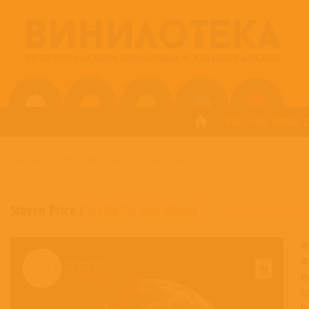
ПОП
РОК
МЕТАЛ
ГЛАВНАЯ
/
STEVEN PRICE
/
A LIFE ON OUR PLANET
Steven Price
/
A Life On Our Planet
Ж
Ф
Н
С
П