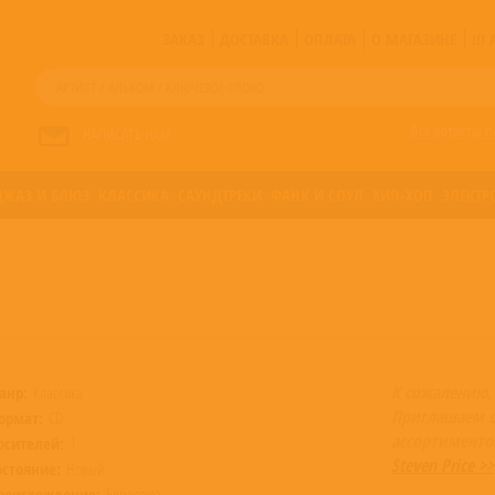
ЗАКАЗ
ДОСТАВКА
ОПЛАТА
О МАГАЗИНЕ
!!
Все артисты п
НАПИСАТЬ НАМ
ДЖАЗ И БЛЮЗ
КЛАССИКА
САУНДТРЕКИ
ФАНК И СОУЛ
ХИП-ХОП
ЭЛЕКТР
К сожалению,
анр:
Классика
Приглашаем 
ормат:
CD
ассортименто
осителей:
1
Steven Price >>
остояние:
Новый
роисхождение:
Евросоюз