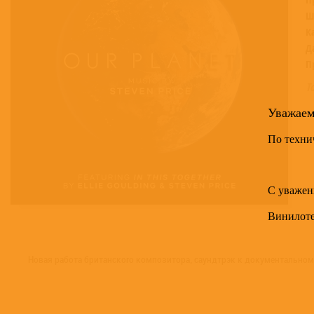
Ш
К
Д
П
Т
Уважае
По техни
С уважен
Винилот
Новая работа британского композитора, саундтрэк к документальному