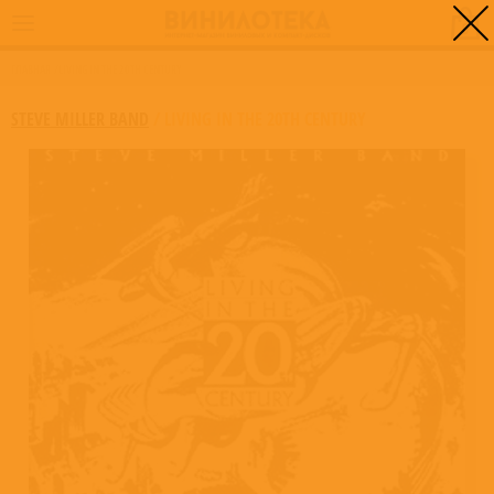
0
ГЛАВНАЯ
/
LIVING IN THE 20TH CENTURY
STEVE MILLER BAND
/
LIVING IN THE 20TH CENTURY