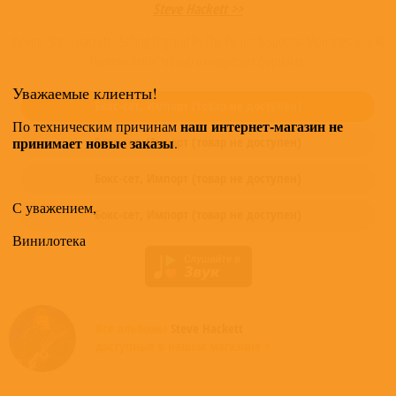
Steve Hackett >>
Купить "Steve Hackett - Selling England By The Pound & Spectral Mornings: Live At
Hammersmith" можно в следующих форматах:
Уважаемые клиенты!
Бокс-сет,
Импорт
(товар не доступен)
наш интернет-магазин не
По техническим причинам
принимает новые заказы
Бокс-сет,
Импорт
(товар не доступен)
.
Бокс-сет,
Импорт
(товар не доступен)
С уважением,
Бокс-сет,
Импорт
(товар не доступен)
Винилотека
Все альбомы
Steve Hackett
доступные в нашем магазине >