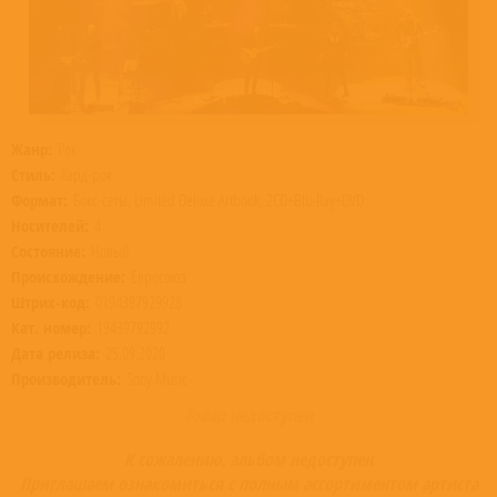
Жанр:
Рок
Стиль:
Хард-рок
Формат:
Бокс-сеты, Limited Deluxe Artbook, 2CD+Blu-Ray+DVD
Носителей:
4
Состояние:
Новый
Происхождение:
Евросоюз
Штрих-код:
0194397929928
Кат. номер:
19439792992
Дата релиза:
25.09.2020
Производитель:
Sony Music
Товар недоступен
К сожалению, альбом недоступен
Приглашаем ознакомиться с полным ассортиментом артиста