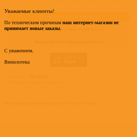
Купить "The Staves - Good Woman" можно в следующих форматах:
Уважаемые клиенты!
CD,
Импорт
(товар не доступен)
наш интернет-магазин не
По техническим причинам
принимает новые заказы
.
Винил,
Импорт
(товар не доступен)
Винил,
Импорт
(товар не доступен)
С уважением,
Винилотека
Все альбомы
The Staves
доступные в нашем магазине >
Новый альбом английскго инди-фолк-трио The Staves