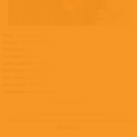
Жанр:
Остальные жанры
Формат:
CD, Limited Digisleeve
Носителей:
1
Состояние:
Новый
Происхождение:
Евросоюз
Штрих-код:
0190295127022
Кат. номер:
9029512702
Дата релиза:
05.02.2021
Производитель:
Warner Music
Товар недоступен
К сожалению, альбом недоступен
Приглашаем ознакомиться с полным ассортиментом артиста
The Staves >>