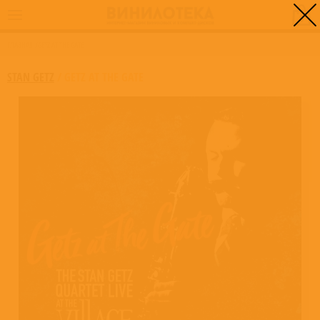
0
ГЛАВНАЯ
/
GETZ AT THE GATE
STAN GETZ
/
GETZ AT THE GATE