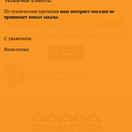
Купить "Stan Getz - Getz At The Gate" можно в следующих форматах:
наш интернет-магазин не
По техническим причинам
принимает новые заказы
.
Винил,
Импорт
(товар не доступен)
CD,
Импорт
(товар не доступен)
С уважением,
Винилотека
Все альбомы
Stan Getz
доступные в нашем магазине >