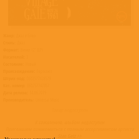
Жанр:
Джаз и блюз
Стиль:
Джаз
Формат:
Винил 12” (LP)
Носителей:
3
Состояние:
Новый
Происхождение:
Евросоюз
Штрих-код:
0602577428579
Кат. номер:
060257742857
Дата релиза:
14.06.2019
Производитель:
Universal Music
Товар недоступен
К сожалению, альбом недоступен
Приглашаем ознакомиться с полным ассортиментом артиста
Stan Getz >>
Уважаемые клиенты!