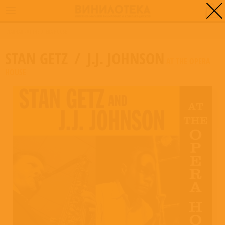
0
ГЛАВНАЯ
/
AT THE OPERA HOUSE
STAN GETZ
/
J.J. JOHNSON
AT THE OPERA
HOUSE