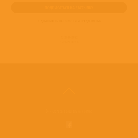
ПОДПИШИТЕСЬ НА НОВОСТИ И ПРЕДЛОЖЕНИЯ
© 2016-2022
ВИНИЛОТЕКА
Винилотека в социальных сетях: