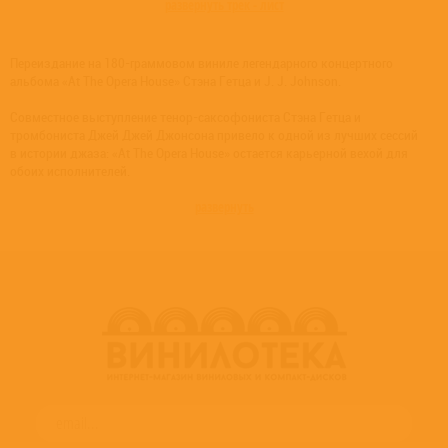
развернуть трек - лист
Переиздание на 180-граммовом виниле легендарного концертного
альбома «At The Opera House» Стэна Гетца и J. J. Johnson.
Совместное выступление тенор-саксофониста Стэна Гетца и
тромбониста Джей Джей Джонсона привело к одной из лучших сессий
в истории джаза: «At The Opera House» остается карьерной вехой для
обоих исполнителей.
развернуть