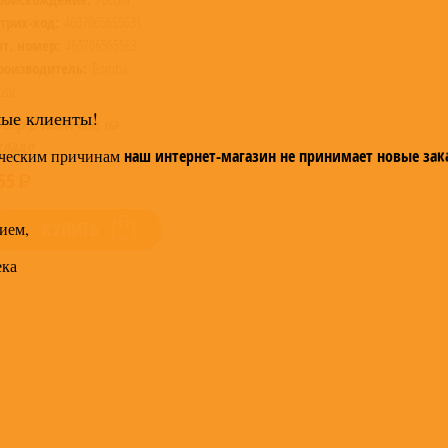
трих-код:
4607065655631
ат. номер:
460706565563
роизводитель:
Bomba
sic
мые клиенты!
овар в наличии на
кладе
ческим причинам
наш интернет-магазин не принимает новые зак
55
ием,
КУПИТЬ
ека