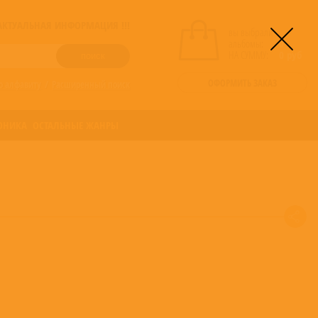
! АКТУАЛЬНАЯ ИНФОРМАЦИЯ !!!
вы выбрали
альбомы:
0
НА СУММУ:
0
руб
ОФОРМИТЬ ЗАКАЗ
о алфавиту
/
Расширенный поиск
ОНИКА
ОСТАЛЬНЫЕ ЖАНРЫ