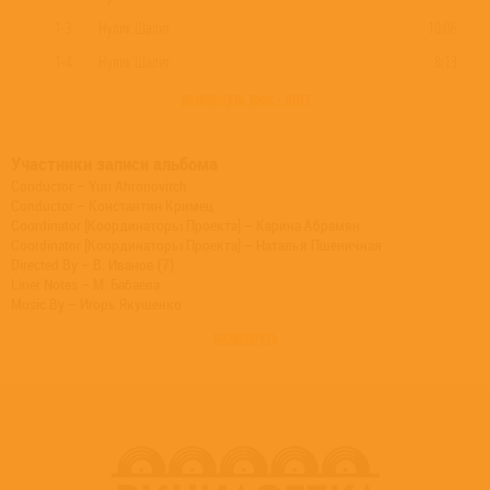
1-3
Нулик Шалит
10:06
1-4
Нулик Шалит
8:13
развернуть трек - лист
Участники записи альбома
Conductor – Yuri Ahronovitch
Conductor – Константин Кримец
Coordinator [Координаторы Проекта] – Карина Абрамян
Coordinator [Координаторы Проекта] – Наталья Пшеничная
Directed By – В. Иванов (7)
Liner Notes – М. Бабаева
Music By – Игорь Якушенко
Orchestra – Государственный Симфонический Оркестр Министерства
развернуть
Культуры СССР
Orchestra – Эстрадный Оркестр Всесоюзного Радио
Remastered By – Валерия Ободзинская
Supervised By [Редактор 1969 г.] – Юрий Энтин
Voice Actor [1-й Старейший] – Борис Рунге
Voice Actor [1-я Двойка] – Вера Васильева
Voice Actor [2-я Двойка] – Нина Архипова
Voice Actor [9-й Старейший] – Георгий Менглет