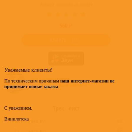
Товар в наличии на складе
560 ₽
КУПИТЬ
Уважаемые клиенты!
Все альбомы
Сказки
наш интернет-магазин не
По техническим причинам
доступные в нашем магазине >
принимает новые заказы
.
Трек - лист
С уважением,
Винилотека
1-1
Нулик Шалит
8:26
1-2
Нулик Шалит
8:56