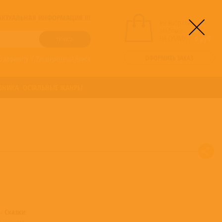
! АКТУАЛЬНАЯ ИНФОРМАЦИЯ !!!
вы выбрали
альбомы:
0
НА СУММУ:
0
руб
ОФОРМИТЬ ЗАКАЗ
о алфавиту
/
Расширенный поиск
ОНИКА
ОСТАЛЬНЫЕ ЖАНРЫ
мы
Сказки
в нашем