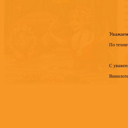
П
Ш
К
П
Уважае
Т
По техни
3
С уважен
Винилот