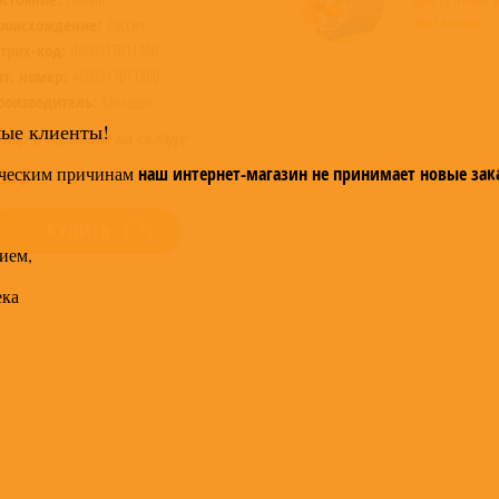
магазине >
роисхождение:
Россия
трих-код:
4600317011360
ат. номер:
4600317011360
роизводитель:
Мелодия
мые клиенты!
овар в наличии на складе
ческим причинам
наш интернет-магазин не принимает новые зак
50
КУПИТЬ
ием,
ека