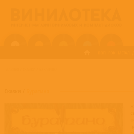
ПОП
РОК
МЕТАЛ
ГЛАВНАЯ
/
СКАЗКИ
/
БУРАТИНО
Сказки
/
Буратино
Ж
С
Ф
Н
С