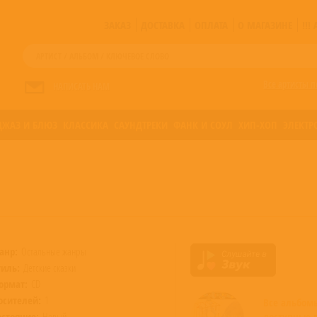
ЗАКАЗ
ДОСТАВКА
ОПЛАТА
О МАГАЗИНЕ
!!
Все артисты п
НАПИСАТЬ НАМ
ДЖАЗ И БЛЮЗ
КЛАССИКА
САУНДТРЕКИ
ФАНК И СОУЛ
ХИП-ХОП
ЭЛЕКТР
анр:
Остальные жанры
тиль:
Детские сказки
ормат:
CD
осителей:
1
Все альбо
остояние:
Новый
доступные 