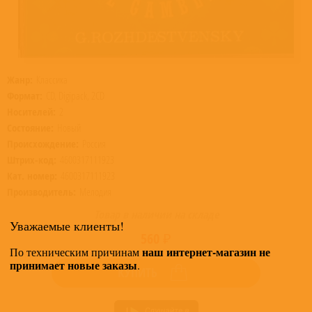
Жанр:
Классика
Формат:
CD, Digipack, 2CD
Носителей:
2
Состояние:
Новый
Происхождение:
Россия
Штрих-код:
4600317111923
Кат. номер:
4600317111923
Производитель:
Мелодия
Товар в наличии на складе
Уважаемые клиенты!
560 ₽
наш интернет-магазин не
По техническим причинам
принимает новые заказы
.
КУПИТЬ