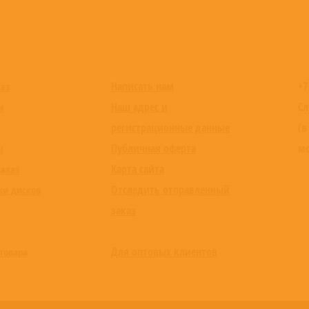
Написать нам
+7
каз
Наш адрес и
Сл
и
регистрационные данные
(в
Публичная оферта
мо
ы
Карта сайта
заказ
Отследить отправленный
ки дисков
заказ
Для оптовых клиентов
товара