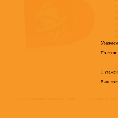
С
П
Ш
К
Д
П
Уважае
Т
По техни
2
С уважен
Винилот
Коллекция лимитированных переизданий на цветном виниле альбомо