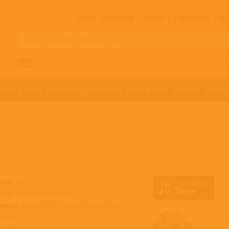
ЗАКАЗ
ДОСТАВКА
ОПЛАТА
О МАГАЗИНЕ
!!
Все артисты п
НАПИСАТЬ НАМ
ДЖАЗ И БЛЮЗ
КЛАССИКА
САУНДТРЕКИ
ФАНК И СОУЛ
ХИП-ХОП
ЭЛЕКТР
анр:
Рок
тиль:
Альтернативный рок
ормат:
Винил 12” (LP), Limited Clear Red Vinyl,
tefold
Все ал
осителей:
1
доступ