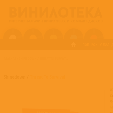
ПОП
РОК
МЕТАЛ
ГЛАВНАЯ
/
SHINEDOWN
/
THREAT TO SURVIVAL
Shinedown
/
Threat To Survival
Ж
С
Ф
Ga
Н