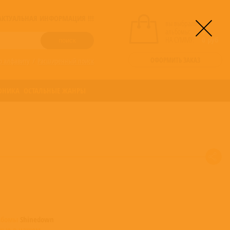
! АКТУАЛЬНАЯ ИНФОРМАЦИЯ !!!
вы выбрали
альбомы:
0
НА СУММУ:
0
руб
ОФОРМИТЬ ЗАКАЗ
о алфавиту
/
Расширенный поиск
ОНИКА
ОСТАЛЬНЫЕ ЖАНРЫ
ьбомы
Shinedown
ные в нашем