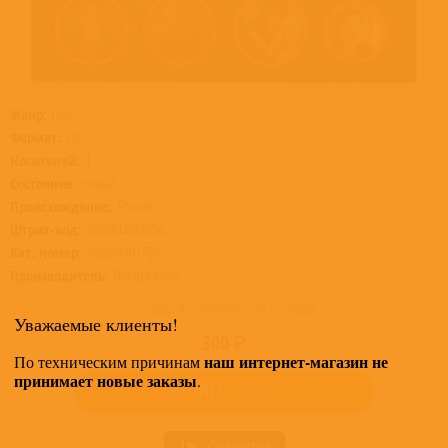
Жанр:
Поп
Формат:
CD
Носителей:
1
Состояние:
Новый
Происхождение:
Россия
Штрих-код:
4606344017894
Кат. номер:
460634401789
Производитель:
Bomba Music
Товар в наличии на складе
Уважаемые клиенты!
300 ₽
наш интернет-магазин не
По техническим причинам
принимает новые заказы
.
КУПИТЬ