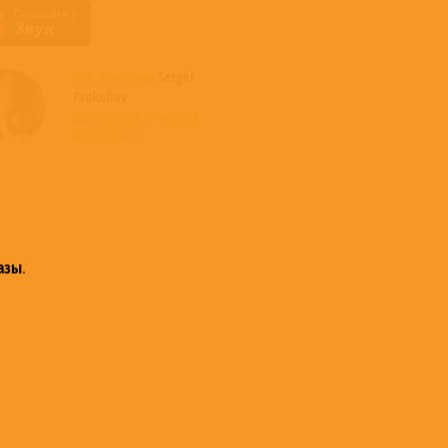
Все альбомы
Sergei
Prokofiev
доступные в нашем
магазине >
азы
.