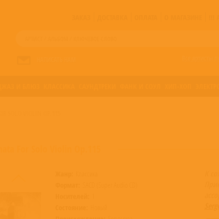
ЗАКАЗ
ДОСТАВКА
ОПЛАТА
О МАГАЗИНЕ
!!
Все артисты п
НАПИСАТЬ НАМ
ДЖАЗ И БЛЮЗ
КЛАССИКА
САУНДТРЕКИ
ФАНК И СОУЛ
ХИП-ХОП
ЭЛЕКТР
OR SOLO VIOLIN OP.115
nata For Solo Violin Op.115
К со
Жанр:
Классика
При
Формат:
SACD (Super Audio CD)
асс
Носителей:
1
Serg
Состояние:
Новый
Происхождение:
Евросоюз