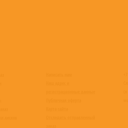
Написать нам
+7
каз
Наш адрес и
Сл
и
регистрационные данные
(в
Публичная оферта
мо
ы
Карта сайта
заказ
Отследить отправленный
ки дисков
заказ