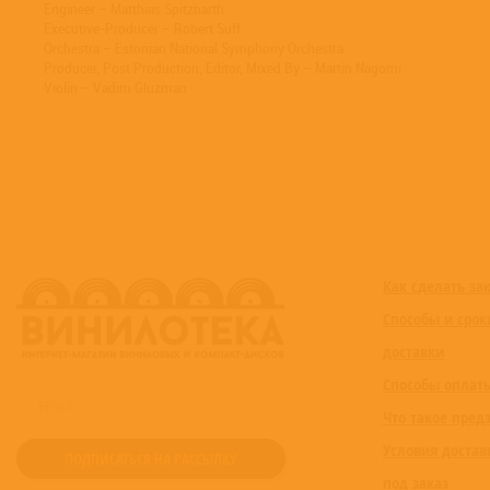
Engineer – Matthias Spitzbarth
Executive-Producer – Robert Suff
Orchestra – Estonian National Symphony Orchestra
Producer, Post Production, Editor, Mixed By – Martin Nagorni
Violin – Vadim Gluzman
Как сделать за
Способы и срок
доставки
Способы оплат
Что такое пред
Условия достав
под заказ