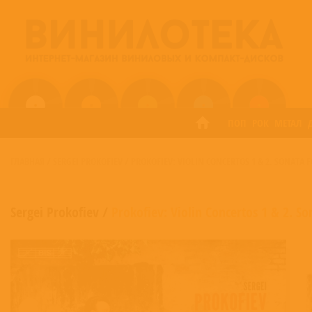
ПОП
РОК
МЕТАЛ
ГЛАВНАЯ
/
SERGEI PROKOFIEV
/
PROKOFIEV: VIOLIN CONCERTOS 1 & 2. SONATA F
Sergei Prokofiev
/
Prokofiev: Violin Concertos 1 & 2. So