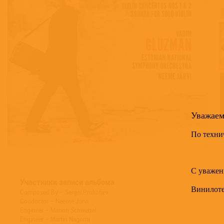
Уважае
По техни
С уважен
Участники записи альбома
Винилот
Composed By – Sergei Prokofiev
Conductor – Neeme Järvi
Engineer – Marion Schwebel
Engineer – Martin Nagorni