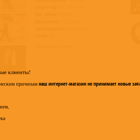
Штрих-код:
7318599921426
Кат. номер:
BIS2142
Дата релиза:
01.01.2016
Производитель:
Warner Music
Лейбл:
BIS
Товар недоступен
мые клиенты!
ческим причинам
наш интернет-магазин не принимает новые зак
ием,
ека