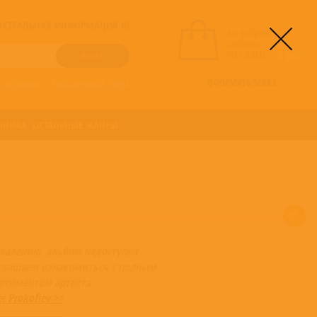
! АКТУАЛЬНАЯ ИНФОРМАЦИЯ !!!
вы выбрали
альбомы:
0
НА СУММУ:
0
руб
ОФОРМИТЬ ЗАКАЗ
о алфавиту
/
Расширенный поиск
ОНИКА
ОСТАЛЬНЫЕ ЖАНРЫ
жалению, альбом недоступен
глашаем ознакомиться с полным
ортиментом артиста
ei Prokofiev >>