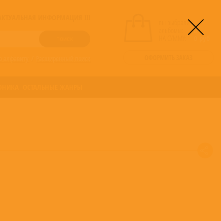
! АКТУАЛЬНАЯ ИНФОРМАЦИЯ !!!
вы выбрали
альбомы:
0
НА СУММУ:
0
руб
ОФОРМИТЬ ЗАКАЗ
о алфавиту
/
Расширенный поиск
ОНИКА
ОСТАЛЬНЫЕ ЖАНРЫ