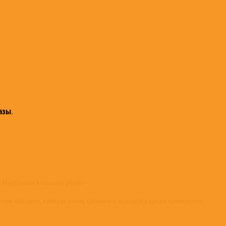
азы
.
ю МакКонахи в главных ролях
ную дорожку, которая очень органично вписалась среди прекрасных