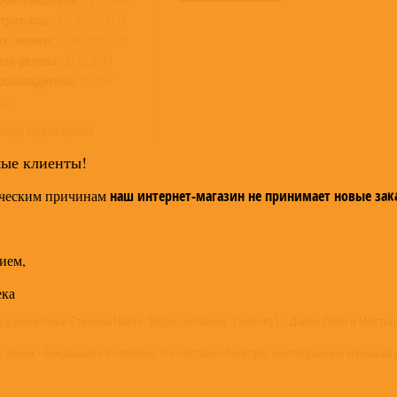
трих-код:
3299039817124
ат. номер:
3299039817124
ата релиза:
22.02.2019
роизводитель:
Warner
sic
овар недоступен
мые клиенты!
ческим причинам
наш интернет-магазин не принимает новые зак
ием,
ека
у режиссера Стивена Найта "Море соблазна" (Serenity) с Дайан Лэйн и Мэтть
 и Эмми - Бенджамин Уоллфиш. Он составил богатую, многогранную музыкаль