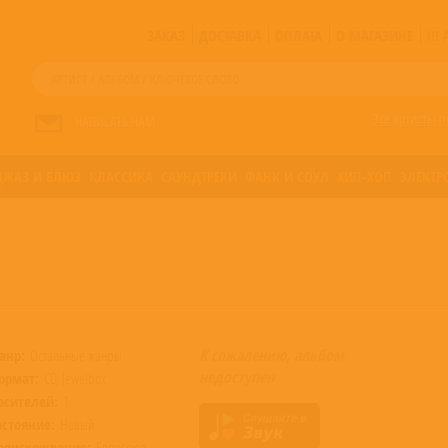
ЗАКАЗ
ДОСТАВКА
ОПЛАТА
О МАГАЗИНЕ
!!
Все артисты п
НАПИСАТЬ НАМ
ДЖАЗ И БЛЮЗ
КЛАССИКА
САУНДТРЕКИ
ФАНК И СОУЛ
ХИП-ХОП
ЭЛЕКТР
К сожалению, альбом
анр:
Остальные жанры
недоступен
ормат:
CD, Jewelbox
осителей:
1
остояние:
Новый
роисхождение:
Евросоюз