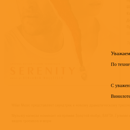
Ш
К
Д
П
Mu
Т
Уважае
По техни
С уважен
Винилот
Milan Music представляет саундтрек к новому драматическому триллер
Музыку написал номинант на премии Золотой глобус, BAFTA, Грэмми
видов тропиков и моря.