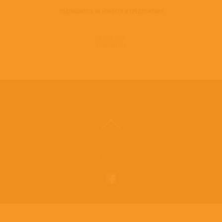
ПОДПИШИТЕСЬ НА НОВОСТИ И ПРЕДЛОЖЕНИЯ
© 2016-2022
ВИНИЛОТЕКА
Винилотека в социальных сетях: