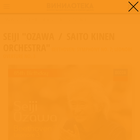
0
ГЛАВНАЯ
/
BEETHOVEN: SYMPHONY NO. 7; LEONORE OVERTURE NO. 3
SEIJI "OZAWA
/
SAITO KINEN
ORCHESTRA"
BEETHOVEN: SYMPHONY NO. 7; LEONORE
OVERTURE NO. 3