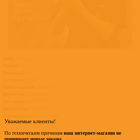
Жанр:
Классика
Формат:
CD
Носителей:
1
Состояние:
Новый
Происхождение:
Евросоюз
Штрих-код:
0028948500277
Кат. номер:
002894850027
Дата релиза:
04.09.2020
Производитель:
Universal Music
Уважаемые клиенты!
Товар недоступен
наш интернет-магазин не
По техническим причинам
принимает новые заказы
К сожалению, альбом недоступен
.