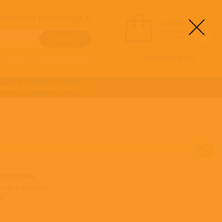
! АКТУАЛЬНАЯ ИНФОРМАЦИЯ !!!
вы выбрали
альбомы:
0
НА СУММУ:
0
руб
ОФОРМИТЬ ЗАКАЗ
о алфавиту
/
Расширенный поиск
ОНИКА
ОСТАЛЬНЫЕ ЖАНРЫ
недоступен
ться с полным
а