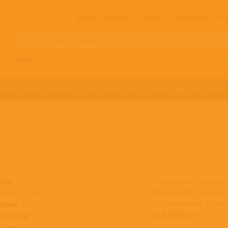
ЗАКАЗ
ДОСТАВКА
ОПЛАТА
О МАГАЗИНЕ
!!
Все артисты п
НАПИСАТЬ НАМ
ДЖАЗ И БЛЮЗ
КЛАССИКА
САУНДТРЕКИ
ФАНК И СОУЛ
ХИП-ХОП
ЭЛЕКТР
 WALKER BROTHERS
nd The Walker Brothers
К сожалению, альбом 
анр:
Рок
Приглашаем ознакоми
тиль:
Фолк-рок
ассортиментом артист
ормат:
Винил 12” (LP)
Scott Walker >>
осителей:
2
остояние:
Новый