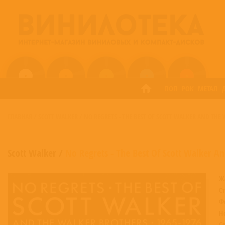
ПОП
РОК
МЕТАЛ
ГЛАВНАЯ
/
SCOTT WALKER
/
NO REGRETS - THE BEST OF SCOTT WALKER AND THE
Scott Walker
/
No Regrets - The Best Of Scott Walker A
Ж
С
Ф
Н
С