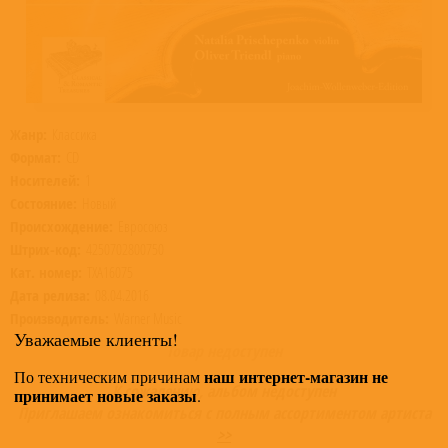
Жанр:
Классика
Формат:
CD
Носителей:
1
Состояние:
Новый
Происхождение:
Евросоюз
Штрих-код:
4250702800750
Кат. номер:
TXA16075
Дата релиза:
08.04.2016
Производитель:
Warner Music
Уважаемые клиенты!
Товар недоступен
наш интернет-магазин не
По техническим причинам
К сожалению, альбом недоступен
принимает новые заказы
.
Приглашаем ознакомиться с полным ассортиментом артиста
>>