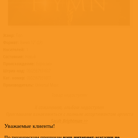
Жанр:
Поп
Формат:
Винил 12” (LP)
Носителей:
1
Состояние:
Новый
Происхождение:
Евросоюз
Штрих-код:
0602567931607
Кат. номер:
0602567931607
Производитель:
Universal Music
Товар недоступен
К сожалению, альбом недоступен
Приглашаем ознакомиться с полным ассортиментом артиста
Sarah Brightman >>
Уважаемые клиенты!
Купить "Sarah Brightman - Hymn" можно в следующих форматах:
наш интернет-магазин не
По техническим причинам