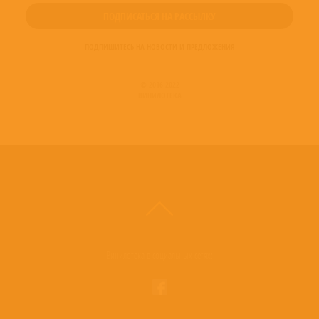
ПОДПИШИТЕСЬ НА НОВОСТИ И ПРЕДЛОЖЕНИЯ
© 2016-2022
ВИНИЛОТЕКА
Винилотека в социальных сетях: