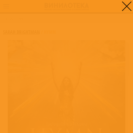
0
ГЛАВНАЯ
/
HYMN
SARAH BRIGHTMAN
/
HYMN