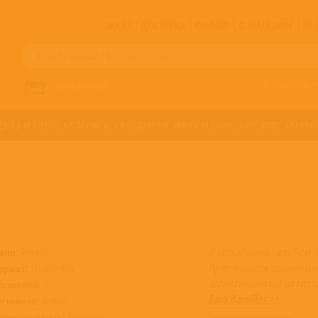
ЗАКАЗ
ДОСТАВКА
ОПЛАТА
О МАГАЗИНЕ
!!
Все артисты п
НАПИСАТЬ НАМ
ДЖАЗ И БЛЮЗ
КЛАССИКА
САУНДТРЕКИ
ФАНК И СОУЛ
ХИП-ХОП
ЭЛЕКТР
К сожалению, альбом 
анр:
Хип-хоп
Приглашаем ознакоми
ормат:
CD, Jewelbox
ассортиментом артист
осителей:
1
Sara Bareilles >>
остояние:
Новый
роисхождение:
Евросоюз