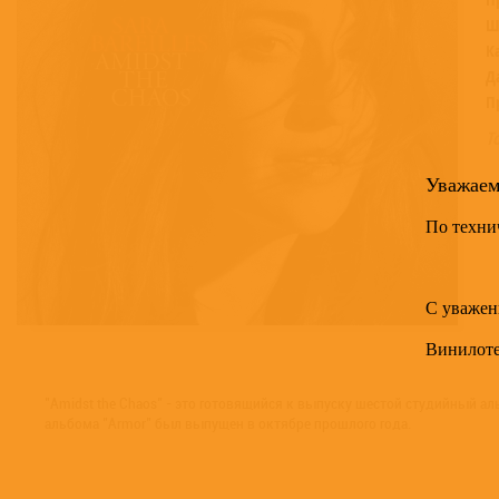
Ш
К
Д
П
Т
Уважае
По техни
С уважен
Винилот
"Amidst the Chaos" - это готовящийся к выпуску шестой студийный ал
альбома "Armor" был выпущен в октябре прошлого года.