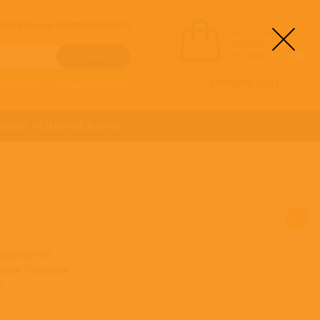
! АКТУАЛЬНАЯ ИНФОРМАЦИЯ !!!
вы выбрали
альбомы:
0
НА СУММУ:
0
руб
ОФОРМИТЬ ЗАКАЗ
о алфавиту
/
Расширенный поиск
ОНИКА
ОСТАЛЬНЫЕ ЖАНРЫ
недоступен
ться с полным
а