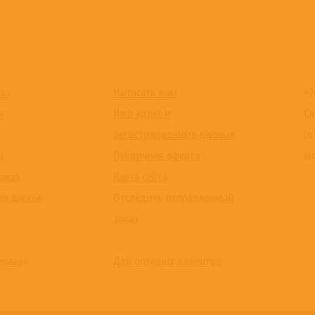
Написать нам
+7
каз
Наш адрес и
Сл
и
регистрационные данные
(в
Публичная оферта
мо
ы
Карта сайта
заказ
Отследить отправленный
ки дисков
заказ
Для оптовых клиентов
товара