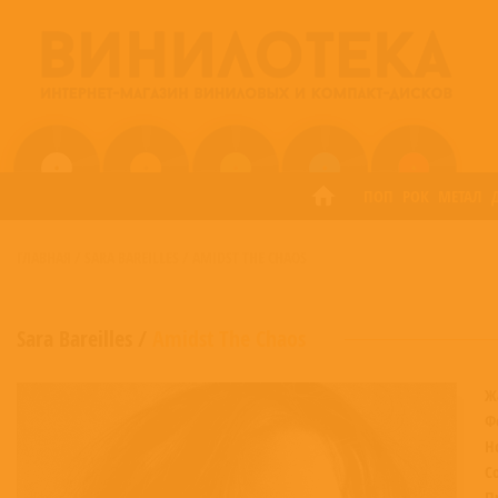
ПОП
РОК
МЕТАЛ
ГЛАВНАЯ
/
SARA BAREILLES
/
AMIDST THE CHAOS
Sara Bareilles
/
Amidst The Chaos
Ж
Ф
Н
С
П