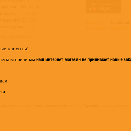
трих-код:
0190759310427
ат. номер:
19075931042
ата релиза:
05.04.2019
Все альбомы
Sara Bareill
роизводитель:
Sony Music
доступные в нашем маг
овар недоступен
мые клиенты!
ческим причинам
наш интернет-магазин не принимает новые зак
ием,
ека
ьбом американской певицы и композитора Сары Бареллис, выход которого зап