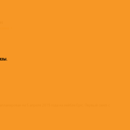
es
азине >
азы
.
ланирован на 5 апреля 2019 года на лейбле Epic. Первый сингл с