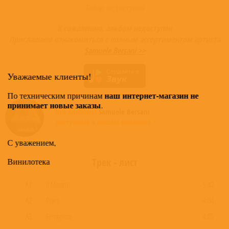
Товар недоступен
К сожалению, альбом недоступен
Приглашаем ознакомиться с полным ассортиментом артиста
Samuele Bersani >>
Уважаемые клиенты!
наш интернет-магазин не
По техническим причинам
принимает новые заказы
.
Все альбомы
Samuele Bersani
доступные в нашем магазине >
С уважением,
Трек - лист
Винилотека
A1
Il Mostro
5:42
A2
Psyco
4:04
A3
Ferragosto
4:05