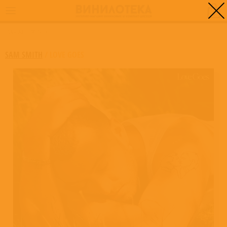
0
ГЛАВНАЯ
/
LOVE GOES
SAM SMITH
/
LOVE GOES