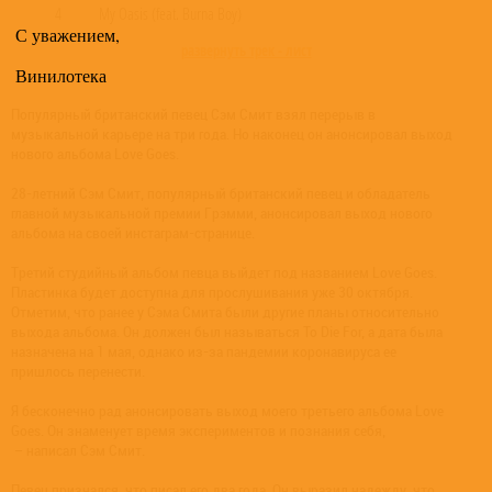
4
My Oasis (feat. Burna Boy)
С уважением,
развернуть трек - лист
Винилотека
Популярный британский певец Сэм Смит взял перерыв в
музыкальной карьере на три года. Но наконец он анонсировал выход
нового альбома Love Goes.
28-летний Сэм Смит, популярный британский певец и обладатель
главной музыкальной премии Грэмми, анонсировал выход нового
альбома на своей инстаграм-странице.
Третий студийный альбом певца выйдет под названием Love Goes.
Пластинка будет доступна для прослушивания уже 30 октября.
Отметим, что ранее у Сэма Смита были другие планы относительно
выхода альбома. Он должен был называться To Die For, а дата была
назначена на 1 мая, однако из-за пандемии коронавируса ее
пришлось перенести.
Я бесконечно рад анонсировать выход моего третьего альбома Love
Goes. Он знаменует время экспериментов и познания себя,
– написал Сэм Смит.
Певец признался, что писал его два года. Он выразил надежду, что