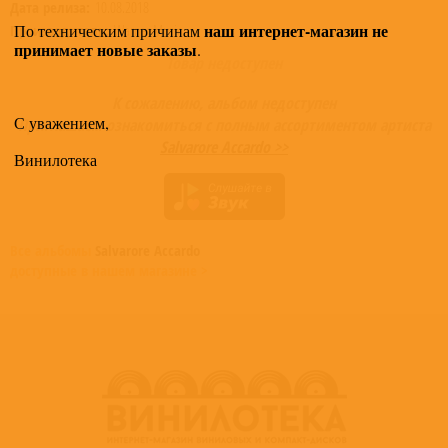
Дата релиза:
10.08.2018
наш интернет-магазин не
По техническим причинам
Производитель:
Warner Music
принимает новые заказы
.
Товар недоступен
К сожалению, альбом недоступен
С уважением,
Приглашаем ознакомиться с полным ассортиментом артиста
Salvarore Accardo >>
Винилотека
Все альбомы
Salvarore Accardo
доступные в нашем магазине >