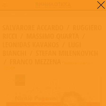
0
ГЛАВНАЯ
/
PAGANINI COMPLETE EDITION
SALVARORE ACCARDO
/
RUGGIERO
RICCI
/
MASSIMO QUARTA
/
LEONIDAS KAVAKOS
/
LUGI
BIANCHI
/
STEFAN MILENKOVICH
/
FRANCO MEZZENA
PAGANINI COMPLETE
EDITION