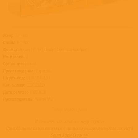
Жанр:
Хип-хоп
Стиль:
Hip-hop
Формат:
Винил 12” (LP), Limited 180 Gram Blue Vinyl
Носителей:
2
Состояние:
Новый
Происхождение:
Евросоюз
Штрих-код:
0190295262211
Кат. номер:
9029526221
Дата релиза:
11.09.2020
Производитель:
Warner Music
Товар недоступен
К сожалению, альбом недоступен
Приглашаем ознакомиться с полным ассортиментом артиста
Saian Supa Crew >>