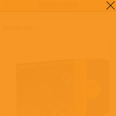
0
ГЛАВНАЯ
/
KLR
SAIAN SUPA CREW
/
KLR