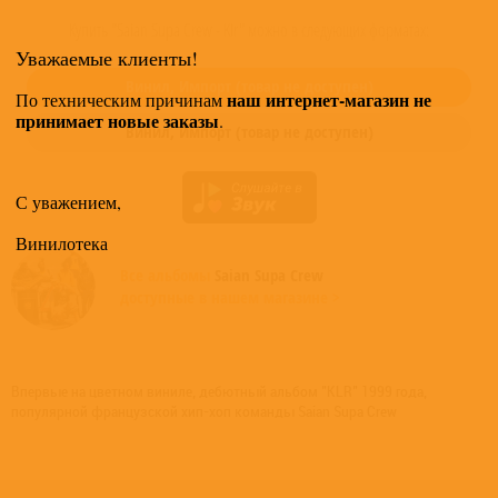
Купить "Saian Supa Crew - Klr" можно в следующих форматах:
Уважаемые клиенты!
Винил,
Импорт
(товар не доступен)
наш интернет-магазин не
По техническим причинам
принимает новые заказы
.
Винил,
Импорт
(товар не доступен)
С уважением,
Винилотека
Все альбомы
Saian Supa Crew
доступные в нашем магазине >
Впервые на цветном виниле, дебютный альбом "KLR" 1999 года,
популярной французской хип-хоп команды Saian Supa Crew