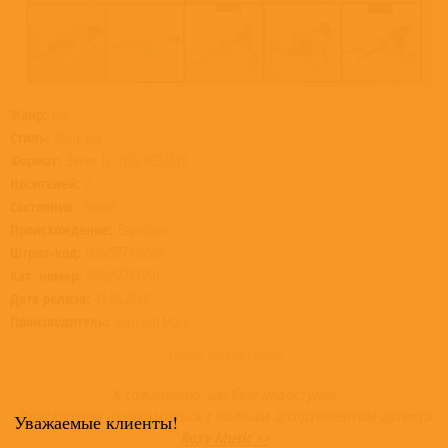
Жанр:
Рок
Стиль:
Фолк-рок
Формат:
Винил 12” (LP), RSD2019
Носителей:
2
Состояние:
Новый
Происхождение:
Евросоюз
Штрих-код:
0602577315503
Кат. номер:
060257731550
Дата релиза:
13.04.2019
Производитель:
Universal Music
Товар недоступен
К сожалению, альбом недоступен
Приглашаем ознакомиться с полным ассортиментом артиста
Уважаемые клиенты!
Roxy Music >>