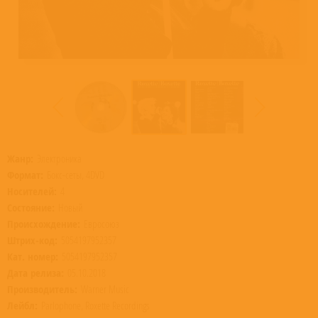
Жанр:
Электроника
Формат:
Бокс-сеты, 4DVD
Носителей:
4
Состояние:
Новый
Происхождение:
Евросоюз
Штрих-код:
5054197952357
Кат. номер:
5054197952357
Дата релиза:
05.10.2018
Производитель:
Warner Music
Лейбл:
Parlophone, Roxette Recordings