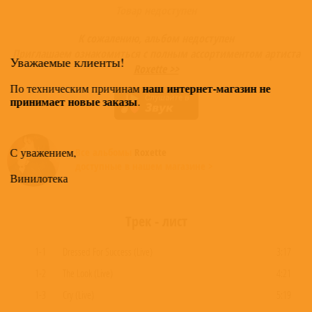
Товар недоступен
К сожалению, альбом недоступен
Приглашаем ознакомиться с полным ассортиментом артиста
Уважаемые клиенты!
Roxette >>
наш интернет-магазин не
По техническим причинам
принимает новые заказы
.
С уважением,
Все альбомы
Roxette
доступные в нашем магазине >
Винилотека
Трек - лист
1-1
Dressed For Success (Live)
3:17
1-2
The Look (Live)
4:21
1-3
Cry (Live)
5:19