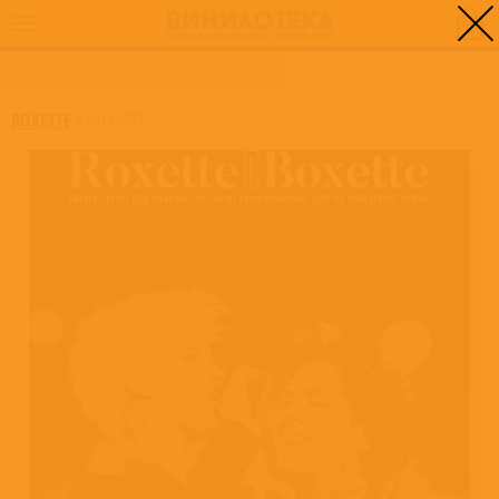
0
ГЛАВНАЯ
/
BOXETTE
ROXETTE
/
BOXETTE