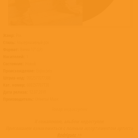
Жанр:
Рок
Стиль:
Альтернативный рок
Формат:
Винил 12” (LP)
Носителей:
1
Состояние:
Новый
Происхождение:
Евросоюз
Штрих-код:
0602577077388
Кат. номер:
060257707738
Дата релиза:
12.07.2019
Производитель:
Universal Music
Товар недоступен
К сожалению, альбом недоступен
Приглашаем ознакомиться с полным ассортиментом артиста
Rodriguez >>