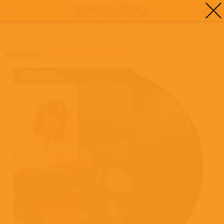
0
ГЛАВНАЯ
/
COMING FROM REALITY
RODRIGUEZ
/
COMING FROM REALITY