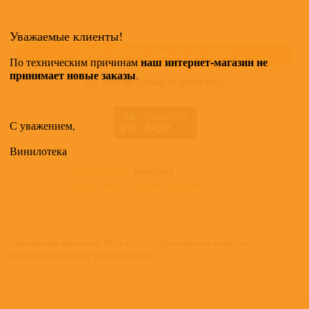
Купить "Rodriguez - Coming From Reality" можно в следующих форматах:
Уважаемые клиенты!
Винил,
Импорт
(товар не доступен)
наш интернет-магазин не
По техническим причинам
принимает новые заказы
.
CD,
Импорт
(товар не доступен)
С уважением,
Винилотека
Все альбомы
Rodriguez
доступные в нашем магазине >
Переиздания альбомов 1970 и 1971 гг (больше и не выпустил)
американского фолк-рок музыканта.