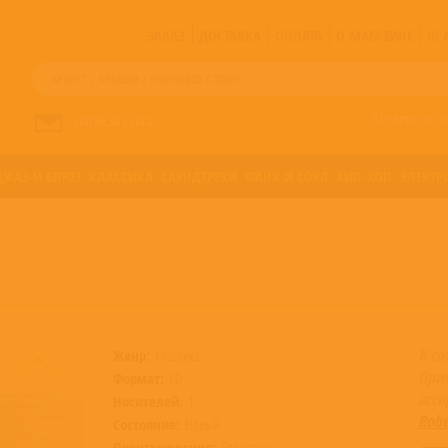
ЗАКАЗ
ДОСТАВКА
ОПЛАТА
О МАГАЗИНЕ
!!
Все артисты п
НАПИСАТЬ НАМ
ДЖАЗ И БЛЮЗ
КЛАССИКА
САУНДТРЕКИ
ФАНК И СОУЛ
ХИП-ХОП
ЭЛЕКТР
К со
Жанр:
Классика
При
Формат:
CD
асс
Носителей:
1
Robe
Состояние:
Новый
Происхождение:
Евросоюз