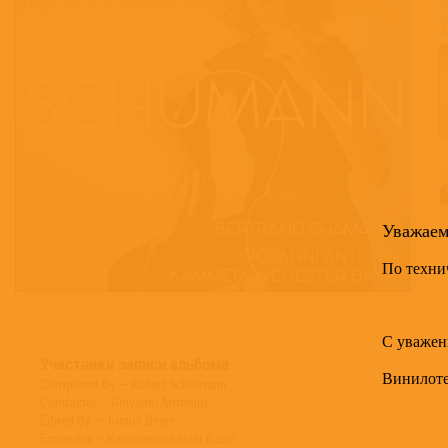
Уважае
По техни
С уважен
Участники записи альбома
Винилот
Composed By – Robert Schumann
Conductor – Giovanni Antonini
Edited By – Justus Beyer
Ensemble – Kammerorchester Basel