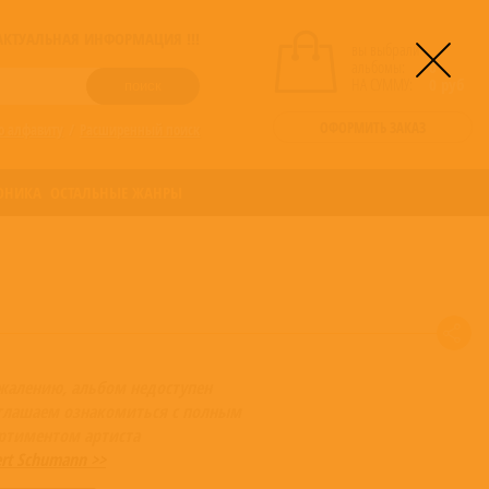
! АКТУАЛЬНАЯ ИНФОРМАЦИЯ !!!
вы выбрали
альбомы:
0
НА СУММУ:
0
руб
ОФОРМИТЬ ЗАКАЗ
о алфавиту
/
Расширенный поиск
ОНИКА
ОСТАЛЬНЫЕ ЖАНРЫ
жалению, альбом недоступен
глашаем ознакомиться с полным
ортиментом артиста
rt Schumann >>