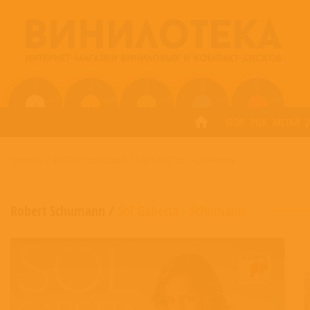
ПОП
РОК
МЕТАЛ
ГЛАВНАЯ
/
ROBERT SCHUMANN
/
SOL GABETTA - SCHUMANN
Robert Schumann
/
Sol Gabetta - Schumann