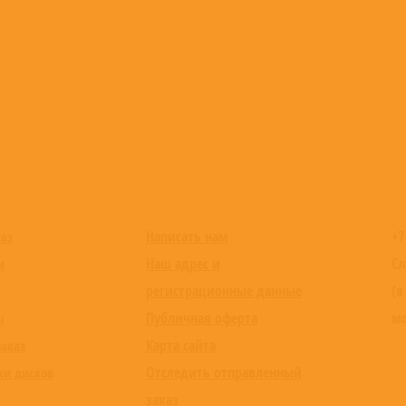
Написать нам
+7
каз
Наш адрес и
Сл
и
регистрационные данные
(в
Публичная оферта
мо
ы
Карта сайта
заказ
Отследить отправленный
ки дисков
заказ