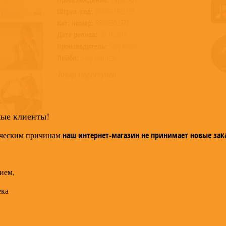
Штрих-код:
0889853522729
Кат. номер:
88985352272
Дата релиза:
30.11.2018
Производитель:
Sony Music
Лейбл:
Sony Classical
Товар недоступен
мые клиенты!
ческим причинам
наш интернет-магазин не принимает новые зак
ием,
ека