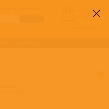
! АКТУАЛЬНАЯ ИНФОРМАЦИЯ !!!
вы выбрали
альбомы:
0
НА СУММУ:
0
руб
ОФОРМИТЬ ЗАКАЗ
о алфавиту
/
Расширенный поиск
ОНИКА
ОСТАЛЬНЫЕ ЖАНРЫ
недоступен
ться с полным
а