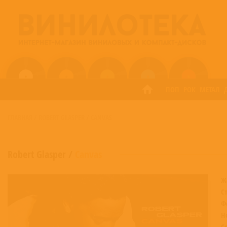
ПОП
РОК
МЕТАЛ
ГЛАВНАЯ
/
ROBERT GLASPER
/
CANVAS
Robert Glasper
/
Canvas
Ж
С
Ф
Н
С