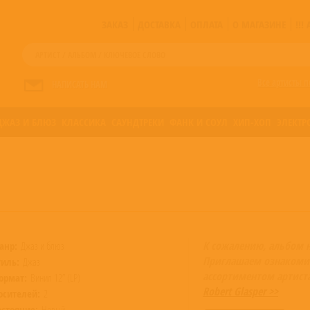
ЗАКАЗ
ДОСТАВКА
ОПЛАТА
О МАГАЗИНЕ
!!
Все артисты п
НАПИСАТЬ НАМ
ДЖАЗ И БЛЮЗ
КЛАССИКА
САУНДТРЕКИ
ФАНК И СОУЛ
ХИП-ХОП
ЭЛЕКТР
К сожалению, альбом 
анр:
Джаз и блюз
Приглашаем ознакоми
тиль:
Джаз
ассортиментом артист
ормат:
Винил 12” (LP)
Robert Glasper >>
осителей:
2
остояние:
Новый