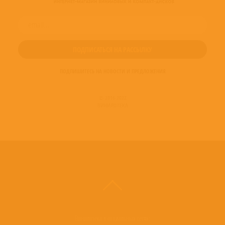
Producer – Riverside
Producer – Robert Srzednicki
Recorded By – Magda Srzednicka
Recorded By – Robert Srzednicki
Ukulele – Mariusz Duda
Vocals – Mariusz Duda
ПОДПИШИТЕСЬ НА НОВОСТИ И ПРЕДЛОЖЕНИЯ
© 2016-2022
ВИНИЛОТЕКА
Винилотека в социальных сетях: