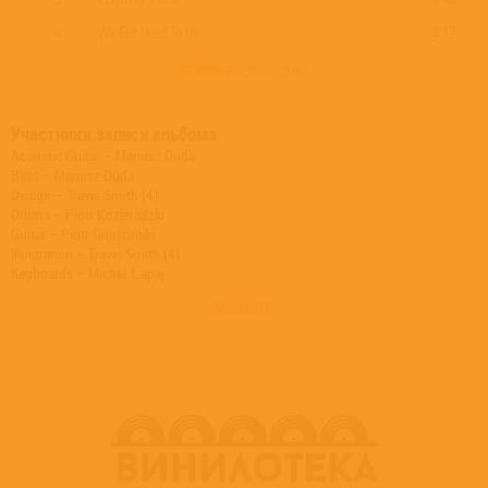
4
We Got Used To Us
4:12
развернуть трек - лист
Участники записи альбома
Acoustic Guitar – Mariusz Duda
Bass – Mariusz Duda
Design – Travis Smith (4)
Drums – Piotr Kozieradzki
Guitar – Piotr Grudziński
Illustration – Travis Smith (4)
Keyboards – Michał Łapaj
Layout – Travis Smith (4)
развернуть
Lyrics By – Mariusz Duda
Management, Booking – Rob Palmen
Mastered By – Magda Srzednicka
Mastered By – Robert Srzednicki
Mixed By – Magda Srzednicka
Mixed By – Robert Srzednicki
Music By – Riverside
Organ [Hammond] – Michał Łapaj
Producer – Magda Srzednicka