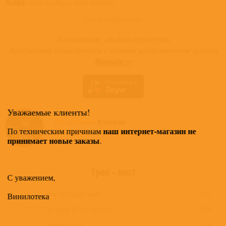
Лейбл:
Inside Out Music, Inside Out Music
Товар недоступен
К сожалению, альбом недоступен
Приглашаем ознакомиться с полным ассортиментом артиста
Riverside >>
Уважаемые клиенты!
Все альбомы
Riverside
наш интернет-магазин не
По техническим причинам
доступные в нашем магазине >
принимает новые заказы
.
Трек - лист
С уважением,
1
New Generation Slave
4:17
Винилотека
2
The Depth Of Self-Delusion
7:39
3
Celebrity Touch
6:48