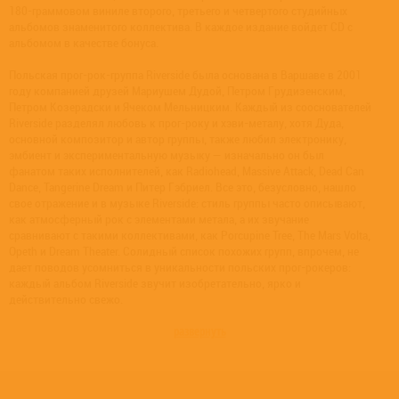
180-граммовом виниле второго, третьего и четвертого студийных
альбомов знаменитого коллектива. В каждое издание войдет CD с
альбомом в качестве бонуса.
Польская прог-рок-группа Riverside была основана в Варшаве в 2001
году компанией друзей Мариушем Дудой, Петром Грудизенским,
Петром Козерадски и Ячеком Мельницким. Каждый из сооснователей
Riverside разделял любовь к прог-року и хэви-металу, хотя Дуда,
основной композитор и автор группы, также любил электронику,
эмбиент и экспериментальную музыку — изначально он был
фанатом таких исполнителей, как Radiohead, Massive Attack, Dead Can
Dance, Tangerine Dream и Питер Гэбриел. Все это, безусловно, нашло
свое отражение и в музыке Riverside: стиль группы часто описывают,
как атмосферный рок с элементами метала, а их звучание
сравнивают с такими коллективами, как Porcupine Tree, The Mars Volta,
Opeth и Dream Theater. Солидный список похожих групп, впрочем, не
дает поводов усомниться в уникальности польских прог-рокеров:
каждый альбом Riverside звучит изобретательно, ярко и
действительно свежо.
развернуть