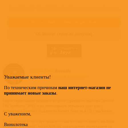
Купить "Riverside - Second Life Syndrome" можно в следующих форматах:
Бокс-сет,
Импорт
(товар не доступен)
CD,
Импорт
(товар не доступен)
Все альбомы
Riverside
Уважаемые клиенты!
доступные в нашем магазине >
наш интернет-магазин не
По техническим причинам
принимает новые заказы
.
Новое переиздание на виниле второго студийного альбома "Second
Life Syndrome" 2005 года, легендарного польского прог-рок-
коллектива Riverside. Издание включает бонусный CD с альбомом.
С уважением,
После выхода в сентябре прошлого года успешного нового альбома
Винилотека
Riverside "Wasteland", InsideOutMusic представляет переиздания на