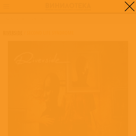
0
ГЛАВНАЯ
/
SECOND LIFE SYNDROME
RIVERSIDE
/
SECOND LIFE SYNDROME