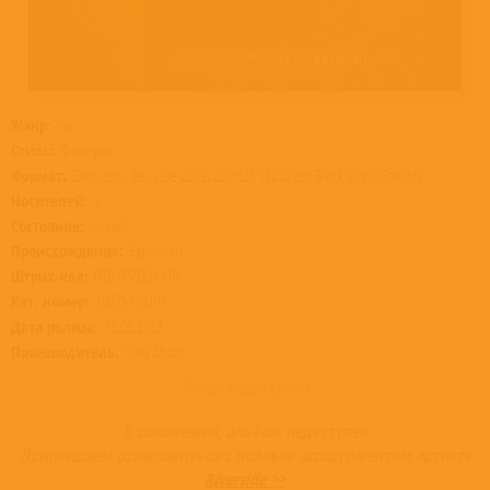
Жанр:
Рок
Стиль:
Фолк-рок
Формат:
Бокс-сеты, Re-issue 2019, 2LP+CD, 180 Gram Black Vinyl, Gatefold
Носителей:
3
Состояние:
Новый
Происхождение:
Евросоюз
Штрих-код:
0190759331910
Кат. номер:
19075933191
Дата релиза:
15.03.2019
Производитель:
Sony Music
Товар недоступен
К сожалению, альбом недоступен
Приглашаем ознакомиться с полным ассортиментом артиста
Riverside >>