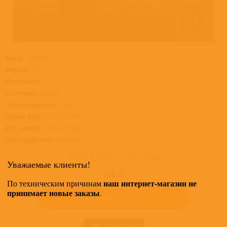
Жанр:
Классика
Формат:
CD
Носителей:
1
Состояние:
Новый
Происхождение:
Россия
Штрих-код:
4600317116997
Кат. номер:
4600317116997
Производитель:
Мелодия
Товар в наличии на складе
Уважаемые клиенты!
350 ₽
наш интернет-магазин не
По техническим причинам
принимает новые заказы
.
КУПИТЬ