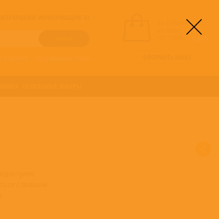
! АКТУАЛЬНАЯ ИНФОРМАЦИЯ !!!
вы выбрали
альбомы:
0
НА СУММУ:
0
руб
ОФОРМИТЬ ЗАКАЗ
о алфавиту
/
Расширенный поиск
ОНИКА
ОСТАЛЬНЫЕ ЖАНРЫ
недоступен
ться с полным
а