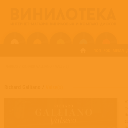
ПОП
РОК
МЕТАЛ
ГЛАВНАЯ
/
RICHARD GALLIANO
/
VALSE(S)
Richard Galliano
/
Valse(s)
Ж
Ф
Н
С
П