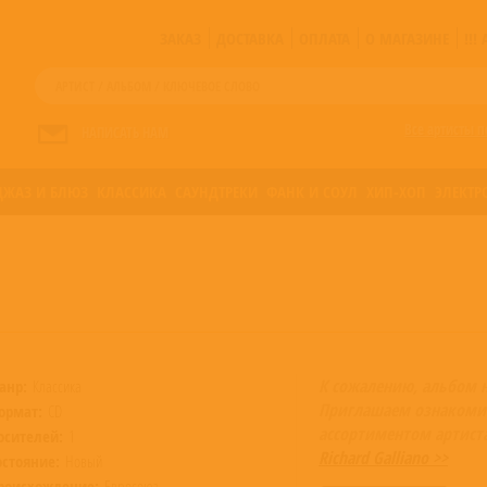
ЗАКАЗ
ДОСТАВКА
ОПЛАТА
О МАГАЗИНЕ
!!
Все артисты п
НАПИСАТЬ НАМ
ДЖАЗ И БЛЮЗ
КЛАССИКА
САУНДТРЕКИ
ФАНК И СОУЛ
ХИП-ХОП
ЭЛЕКТР
К сожалению, альбом 
анр:
Классика
Приглашаем ознакоми
ормат:
CD
ассортиментом артист
осителей:
1
Richard Galliano >>
остояние:
Новый
роисхождение:
Евросоюз