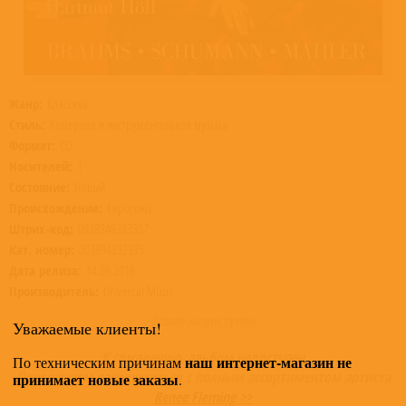
Жанр:
Классика
Стиль:
Камерная и инструментальная музыка
Формат:
CD
Носителей:
1
Состояние:
Новый
Происхождение:
Евросоюз
Штрих-код:
0028948323357
Кат. номер:
002894832335
Дата релиза:
14.06.2019
Производитель:
Universal Music
Товар недоступен
Уважаемые клиенты!
К сожалению, альбом недоступен
наш интернет-магазин не
По техническим причинам
Приглашаем ознакомиться с полным ассортиментом артиста
принимает новые заказы
.
Renee Fleming >>