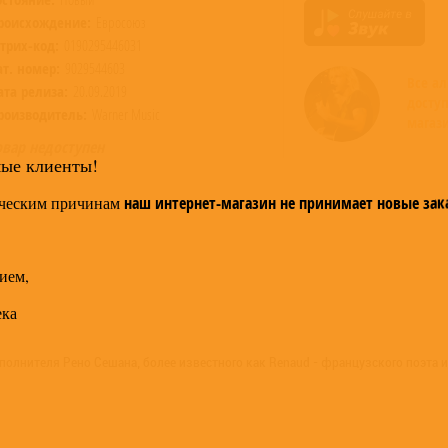
роисхождение:
Евросоюз
трих-код:
0190295446031
ат. номер:
9029544603
Все а
ата релиза:
20.09.2019
досту
роизводитель:
Warner Music
магази
овар недоступен
мые клиенты!
ческим причинам
наш интернет-магазин не принимает новые зак
ием,
ека
исполнителя Рено Сешана, более известного как Renaud - французского поэта