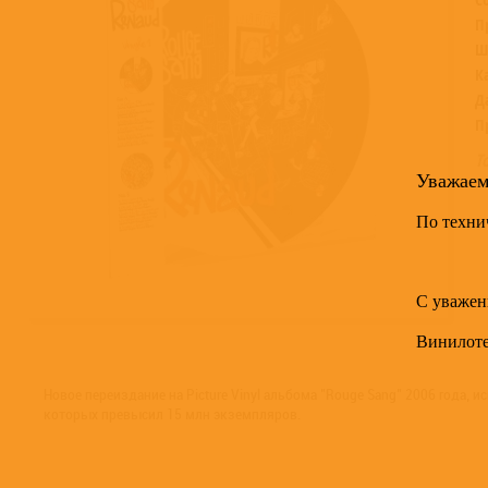
П
Ш
К
Д
П
Т
Уважае
По техни
С уважен
Винилот
Новое переиздание на Picture Vinyl альбома "Rouge Sang" 2006 года, 
которых превысил 15 млн экземпляров.