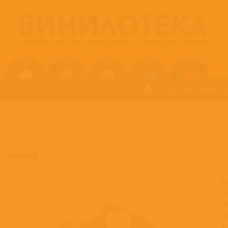
ПОП
РОК
МЕТАЛ
ГЛАВНАЯ
/
RENAUD
/
ROUGE SANG
Renaud
/
Rouge Sang
Ж
С
Ф
Н
С