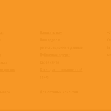
Написать нам
+7
каз
Наш адрес и
Сл
и
регистрационные данные
(в
Публичная оферта
мо
ы
Карта сайта
заказ
Отследить отправленный
ки дисков
заказ
Для оптовых клиентов
товара