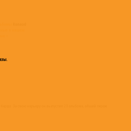
льбомы
Renaud
пные в нашем
не >
азы
.
 и барда. За свою карьеру он выпустил 23 альбома, общий тираж