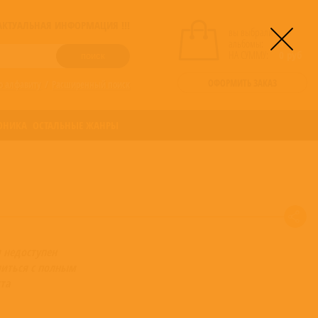
! АКТУАЛЬНАЯ ИНФОРМАЦИЯ !!!
вы выбрали
альбомы:
0
НА СУММУ:
0
руб
ОФОРМИТЬ ЗАКАЗ
о алфавиту
/
Расширенный поиск
ОНИКА
ОСТАЛЬНЫЕ ЖАНРЫ
 недоступен
иться с полным
та