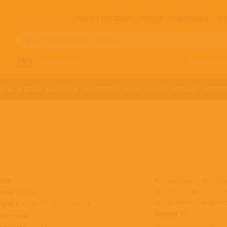
ЗАКАЗ
ДОСТАВКА
ОПЛАТА
О МАГАЗИНЕ
!!
Все артисты п
НАПИСАТЬ НАМ
ДЖАЗ И БЛЮЗ
КЛАССИКА
САУНДТРЕКИ
ФАНК И СОУЛ
ХИП-ХОП
ЭЛЕКТР
К сожалению, альбом
анр:
Поп
Приглашаем ознаком
тиль:
Шансон
ассортиментом артис
ормат:
Винил 12” (LP), Picture Vinyl
Renaud >>
осителей:
2
остояние:
Новый