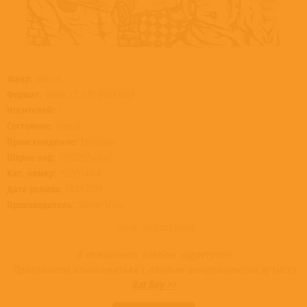
Жанр:
Хип-хоп
Формат:
Винил 12” (LP), Black Vinyl
Носителей:
1
Состояние:
Новый
Происхождение:
Евросоюз
Штрих-код:
0190295544645
Кат. номер:
9029554464
Дата релиза:
18.01.2019
Производитель:
Warner Music
Товар недоступен
К сожалению, альбом недоступен
Приглашаем ознакомиться с полным ассортиментом артиста
Rat Boy >>