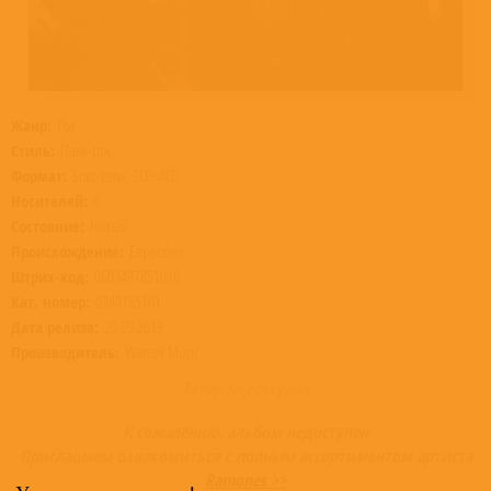
Жанр:
Рок
Стиль:
Панк-рок
Формат:
Бокс-сеты, 2LP+4CD
Носителей:
6
Состояние:
Новый
Происхождение:
Евросоюз
Штрих-код:
0603497851010
Кат. номер:
0349785101
Дата релиза:
20.09.2019
Производитель:
Warner Music
Товар недоступен
К сожалению, альбом недоступен
Приглашаем ознакомиться с полным ассортиментом артиста
Ramones >>