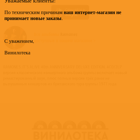
Уважаемые клиенты!
наш интернет-магазин не
По техническим причинам
принимает новые заказы
.
Все альбомы
Ramones
доступные в нашем магазине >
С уважением,
Винилотека
RAMONES: IT’S ALIVE 40th ANNIVERSARY DELUXE EDITION. 4CD/2LP
версия классического концертного альбома группы включает новый
ремастированный звук, плюс полные версии трёх ранее не
выпущенных концертов из британского тура группы 1977 года.