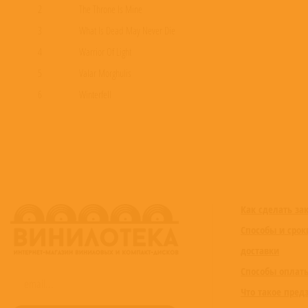
2
The Throne Is Mine
3
What Is Dead May Never Die
4
Warrior Of Light
5
Valar Morghulis
6
Winterfell
7
Qarth
8
Wildfire
9
I Am Hers, She Is Mine
10
Pyat Pree
11
Don't Die With A Clean Sword
Как сделать за
12
We Are The Watchers On The Wall
Способы и срок
13
Pay The Iron Price
доставки
14
One More Drink Before The War
Способы оплат
15
House Of The Undying
Что такое пред
16
Stand And Fight