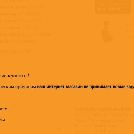
роисхождение:
Евросоюз
трих-код:
0030206714883
ат. номер:
003020671488
Все
ата релиза:
22.04.2016
дос
роизводитель:
Universal Music
маг
ейбл:
Varèse Sarabande
овар недоступен
мые клиенты!
ческим причинам
наш интернет-магазин не принимает новые зак
ием,
Участники записи альбома
Executive-Producer – Robert Towns
ека
Mastered By – Patricia Sullivan
Producer – Aaron Dessner
1:46
Producer – Evyen Klean