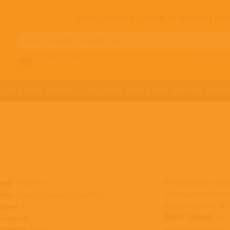
ЗАКАЗ
ДОСТАВКА
ОПЛАТА
О МАГАЗИНЕ
!!
Все артисты п
НАПИСАТЬ НАМ
ДЖАЗ И БЛЮЗ
КЛАССИКА
САУНДТРЕКИ
ФАНК И СОУЛ
ХИП-ХОП
ЭЛЕКТР
К сожалению, альб
анр:
Саундтреки
Приглашаем ознак
тиль:
Саундтреки фильмов и сериалов
ассортиментом арт
ормат:
CD
Ramin Djawadi >>
осителей:
1
остояние:
Новый