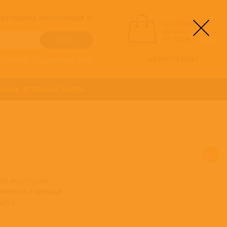
! АКТУАЛЬНАЯ ИНФОРМАЦИЯ !!!
вы выбрали
альбомы:
0
НА СУММУ:
0
руб
ОФОРМИТЬ ЗАКАЗ
о алфавиту
/
Расширенный поиск
ОНИКА
ОСТАЛЬНЫЕ ЖАНРЫ
ом недоступен
омиться с полным
иста