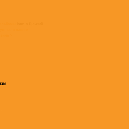
 альбомы
Ramin Djawadi
тупные в нашем
азине >
азы
.
on