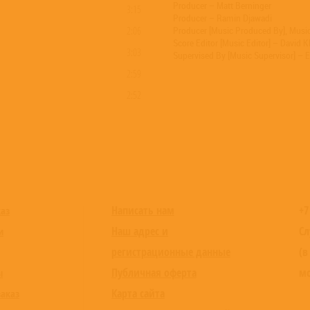
Producer – Matt Berninger
3:15
Producer – Ramin Djawadi
2:06
Producer [Music Produced By], Musi
Score Editor [Music Editor] – David Kl
3:03
Supervised By [Music Supervisor] – 
2:59
2:52
2:11
3:39
2:17
2:12
3:22
Написать нам
+7
каз
2:37
Наш адрес и
Сл
и
2:32
регистрационные данные
(в
2:05
Публичная оферта
мо
ы
5:02
Карта сайта
заказ
2:04