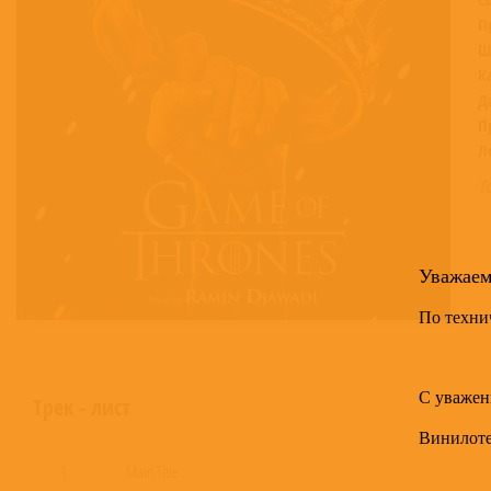
П
Ш
К
Д
П
Л
Т
Уважае
По техни
С уважен
Трек - лист
Винилот
1
Main Title