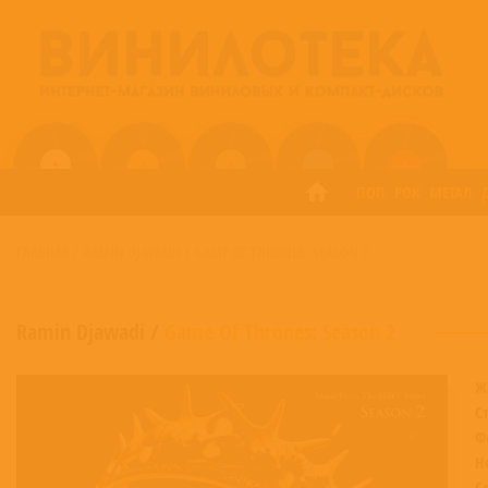
ПОП
РОК
МЕТАЛ
ГЛАВНАЯ
/
RAMIN DJAWADI
/
GAME OF THRONES: SEASON 2
Ramin Djawadi
/
Game Of Thrones: Season 2
Ж
С
Ф
Н
С