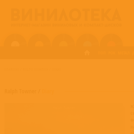
ПОП
РОК
МЕТАЛ
ГЛАВНАЯ
/
RALPH TOWNER
/
DIARY
Ralph Towner
/
Diary
Ж
С
Ф
Н
С