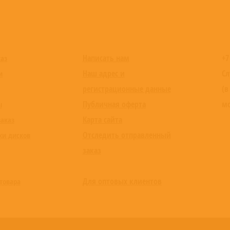
Написать нам
+7
каз
Наш адрес и
Сл
и
регистрационные данные
(в
Публичная оферта
мо
ы
Карта сайта
заказ
Отследить отправленный
ки дисков
заказ
Для оптовых клиентов
товара