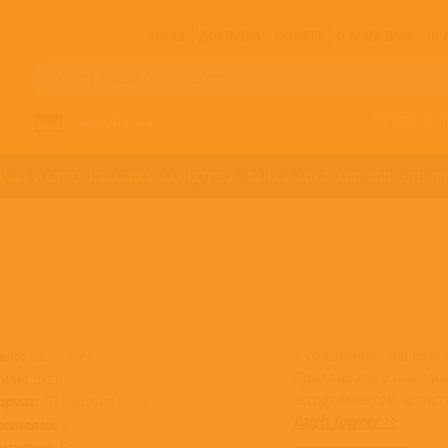
ЗАКАЗ
ДОСТАВКА
ОПЛАТА
О МАГАЗИНЕ
!!
Все артисты п
НАПИСАТЬ НАМ
ДЖАЗ И БЛЮЗ
КЛАССИКА
САУНДТРЕКИ
ФАНК И СОУЛ
ХИП-ХОП
ЭЛЕКТР
К сожалению, альбом 
анр:
Джаз и блюз
Приглашаем ознакоми
тиль:
Джаз
ассортиментом артист
ормат:
CD, Cardboard Sleeve
Ralph Towner >>
осителей:
1
остояние:
Новый