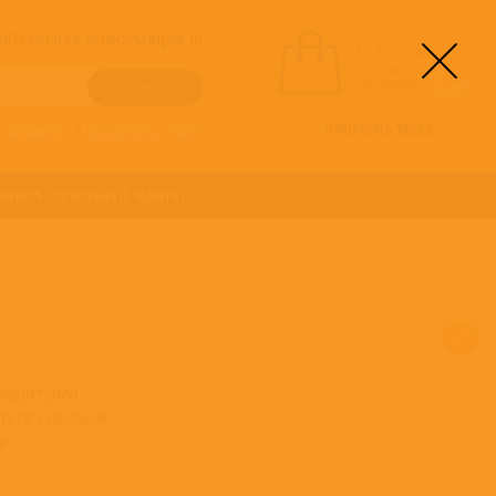
! АКТУАЛЬНАЯ ИНФОРМАЦИЯ !!!
вы выбрали
альбомы:
0
НА СУММУ:
0
руб
ОФОРМИТЬ ЗАКАЗ
о алфавиту
/
Расширенный поиск
ОНИКА
ОСТАЛЬНЫЕ ЖАНРЫ
недоступен
ться с полным
а