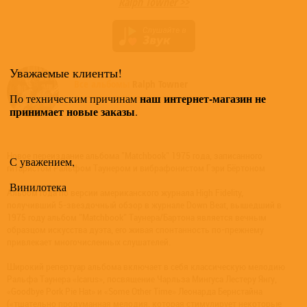
Ralph Towner >>
Уважаемые клиенты!
Все альбомы
Ralph Towner
доступные в нашем магазине >
наш интернет-магазин не
По техническим причинам
принимает новые заказы
.
Новое переиздание альбома "Matchbook" 1975 года, записанного
С уважением,
гитаристом Ральфом Таунером и вибрафонистом Гэри Бёртоном
Винилотека
Альбом года по версии американского журнала High Fidelity,
получивший 5-звездочный обзор в журнале Down Beat, вышедший в
1975 году альбом "Matchbook" Таунера/Бартона является вечным
образцом искусства дуэта, его живая спонтанность по-прежнему
привлекает многочисленных слушателей.
Широкий репертуар альбома включает в себя классическую мелодию
Ральфа Таунера «Icarus», посвящение Чарльза Мингуса Лестеру Янгу,
«Goodbye Pork Pie Hat» и «Some Other Time» Леонарда Бернстайна
(«тщательно продуманная мелодия, которая стимулирует некоторые