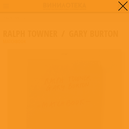
0
ГЛАВНАЯ
/
MATCHBOOK
RALPH TOWNER
/
GARY BURTON
MATCHBOOK