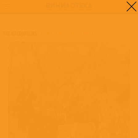
0
ГЛАВНАЯ
/
CONSOLERS OF THE LONELY
THE RACONTEURS
/
CONSOLERS OF THE LONELY