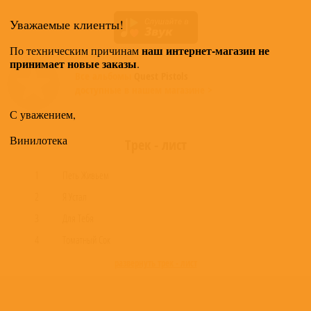
Уважаемые клиенты!
наш интернет-магазин не
По техническим причинам
принимает новые заказы
.
Все альбомы
Quest Pistols
доступные в нашем магазине >
С уважением,
Винилотека
Трек - лист
1
Петь Живьем
2
Я Устал
3
Для Тебя
4
Томатный Сок
развернуть трек - лист