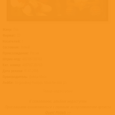
Жанр:
Поп
Формат:
CD
Носителей:
1
Состояние:
Новый
Происхождение:
Россия
Штрих-код:
4607087286103
Кат. номер:
4607087286103
Дата релиза:
01.01.2008
Производитель:
Bomba Music
Лейбл:
Megaлайнер Рекордз, Moon Records (2)
Товар недоступен
К сожалению, альбом недоступен
Приглашаем ознакомиться с полным ассортиментом артиста
Quest Pistols >>